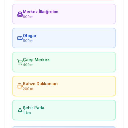
Merkez İlköğretim
600 m
Otogar
500 m
Çarşı Merkezi
400 m
Kahve Dükkanları
200 m
Şehir Parkı
1 km