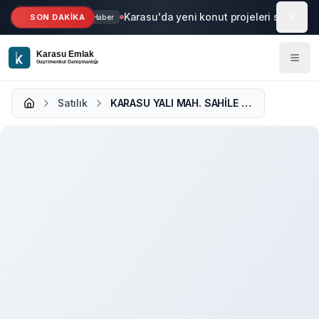
Ana içeriğe geç
Karasu'da yeni konut projeleri start aldı
SON DAKİKA
Haber
Satılık
KARASU YALI MAH. SAHİLE YAKIN FULL EŞYALI 2+1 SATILIK DAİRE