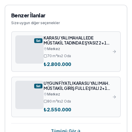
Benzer İlanlar
Size uygun diğer seçenekler
KARASU YALI MAHALLEDE
Sat
MÜSTAKİL TADINDA EŞYASIZ 2+1
SATILIK DAİRE
Merkez
70
m²
2
Oda
₺
2.800.000
UYGUN FİYATLI KARASU YALI MAH.
Sat
MÜSTAKİL GİRİŞ FULL EŞYALI 2+1
SATILIK DAİRE
Merkez
80
m²
2
Oda
₺
2.550.000
Tümünü Gör