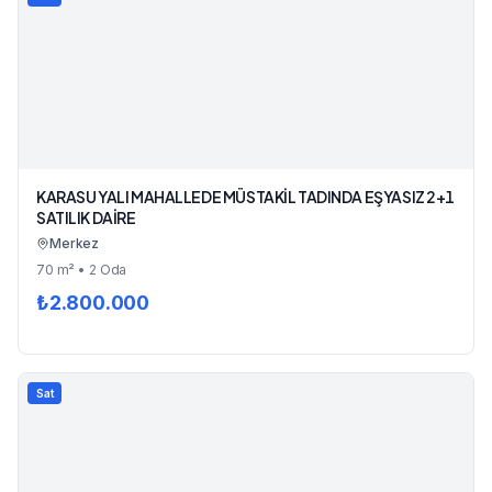
KARASU YALI MAHALLEDE MÜSTAKİL TADINDA EŞYASIZ 2+1
SATILIK DAİRE
Merkez
70
m²
• 2 Oda
₺
2.800.000
Sat