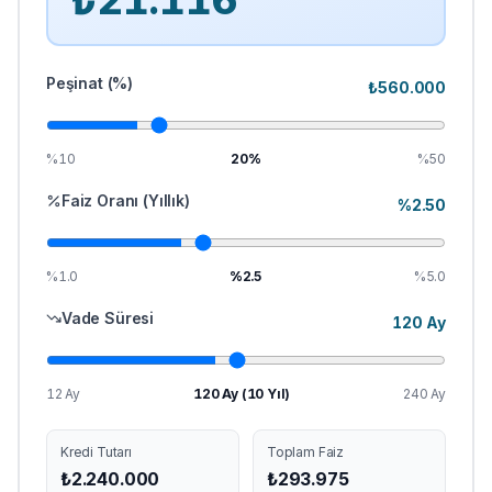
₺
21.116
Peşinat (%)
₺
560.000
%10
20
%
%50
Faiz Oranı (Yıllık)
%
2.50
%1.0
%
2.5
%5.0
Vade Süresi
120
Ay
12 Ay
120
Ay (
10
Yıl)
240 Ay
Kredi Tutarı
Toplam Faiz
₺
2.240.000
₺
293.975