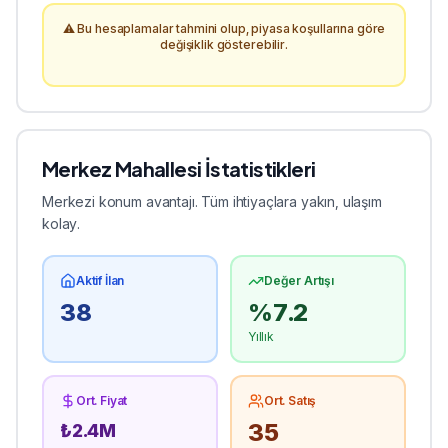
⚠️ Bu hesaplamalar tahmini olup, piyasa koşullarına göre
değişiklik gösterebilir.
Merkez
Mahallesi İstatistikleri
Merkezi konum avantajı. Tüm ihtiyaçlara yakın, ulaşım
kolay.
Aktif İlan
Değer Artışı
38
%
7.2
Yıllık
Ort. Fiyat
Ort. Satış
35
₺
2.4
M