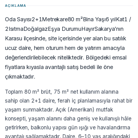
AÇIKLAMA
Oda Sayısı2+1Metrekare80 m²Bina Yaşı6 yılKat1 /
2IsıtmaDoğalgazEşya DurumuHayırSakarya’nın
Karasu ilçesinde, site içerisinde yer alan bu satılık
ucuz daire, hem oturum hem de yatırım amacıyla
değerlendirilebilecek niteliktedir. Bölgedeki emsal
fiyatlara kıyasla avantajlı satış bedeli ile öne
çıkmaktadır.
Toplam 80 m² brüt, 75 m² net kullanım alanına
sahip olan 2+1 daire, ferah iç planlamasıyla rahat bir
yaşam sunmaktadır. Açık (Amerikan) mutfak
konsepti, yaşam alanını daha geniş ve kullanışlı hâle
getirirken, balkonlu yapısı gün ışığı ve havalandırma
avantajı sağlamaktadır. Daire, 6–10 yaş aralığındaki