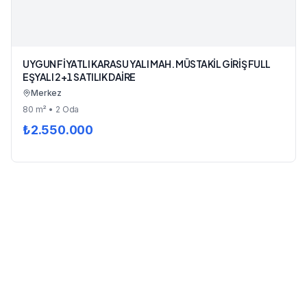
UYGUN FİYATLI KARASU YALI MAH. MÜSTAKİL GİRİŞ FULL
EŞYALI 2+1 SATILIK DAİRE
Merkez
80
m²
• 2 Oda
₺
2.550.000