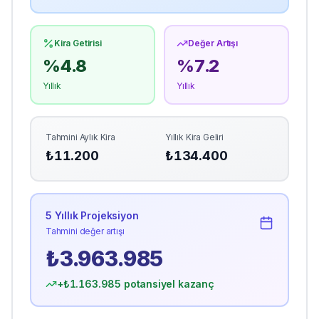
Kira Getirisi
Değer Artışı
%
4.8
%
7.2
Yıllık
Yıllık
Tahmini Aylık Kira
Yıllık Kira Geliri
₺
11.200
₺
134.400
5 Yıllık Projeksiyon
Tahmini değer artışı
₺
3.963.985
+₺
1.163.985
potansiyel kazanç