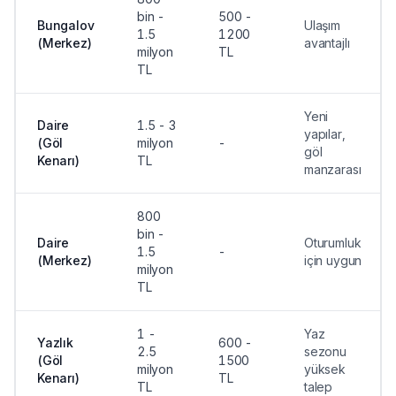
bin -
500 -
Bungalov
Ulaşım
1.5
1200
(Merkez)
avantajlı
milyon
TL
TL
Yeni
Daire
1.5 - 3
yapılar,
(Göl
milyon
-
göl
Kenarı)
TL
manzarası
800
bin -
Daire
Oturumluk
1.5
-
(Merkez)
için uygun
milyon
TL
1 -
Yaz
Yazlık
600 -
2.5
sezonu
(Göl
1500
milyon
yüksek
Kenarı)
TL
TL
talep