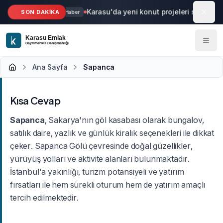
Ana içeriğe geç
Karasu'da yeni konut projeleri start aldı
SON DAKİKA
Haber
Ana Sayfa
Sapanca
Kısa Cevap
Sapanca
, Sakarya'nın göl kasabası olarak bungalov,
satılık daire, yazlık ve günlük kiralık seçenekleri ile dikkat
çeker. Sapanca Gölü çevresinde doğal güzellikler,
yürüyüş yolları ve aktivite alanları bulunmaktadır.
İstanbul'a yakınlığı, turizm potansiyeli ve yatırım
fırsatları ile hem sürekli oturum hem de yatırım amaçlı
tercih edilmektedir.