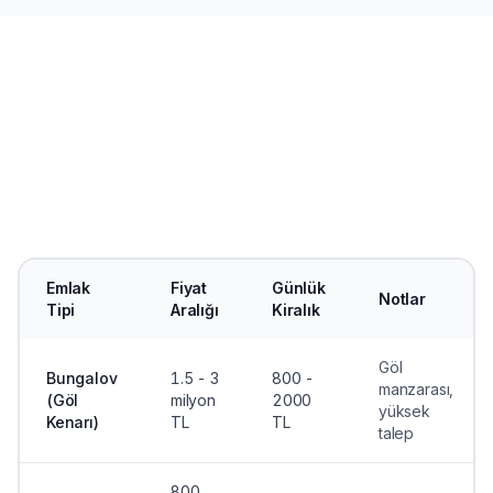
Emlak
Fiyat
Günlük
Notlar
Tipi
Aralığı
Kiralık
Göl
Bungalov
1.5 - 3
800 -
manzarası,
(Göl
milyon
2000
yüksek
Kenarı)
TL
TL
talep
800