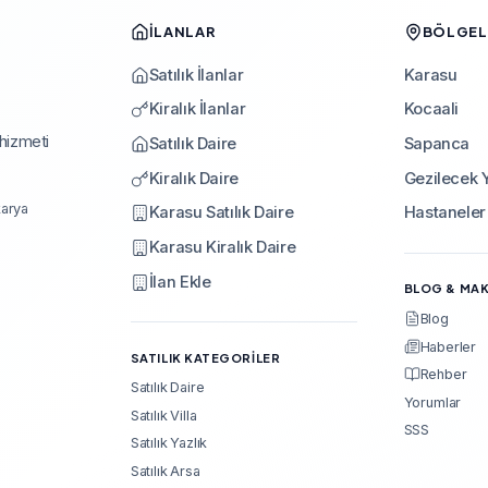
İLANLAR
BÖLGELE
Satılık İlanlar
Karasu
Kiralık İlanlar
Kocaali
 hizmeti
Satılık Daire
Sapanca
Kiralık Daire
Gezilecek Y
karya
Karasu Satılık Daire
Hastaneler
Karasu Kiralık Daire
İlan Ekle
BLOG & MA
Blog
Haberler
SATILIK KATEGORILER
Rehber
Satılık Daire
Yorumlar
Satılık Villa
SSS
Satılık Yazlık
Satılık Arsa