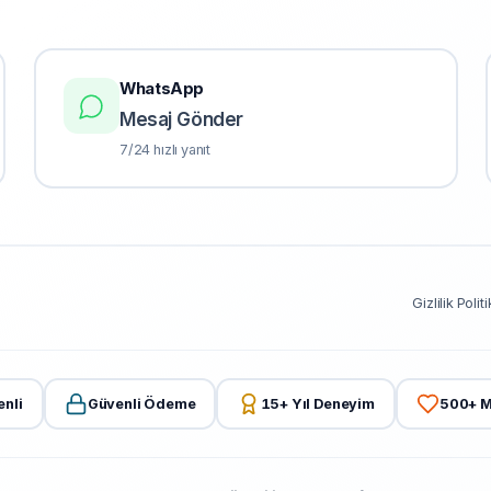
WhatsApp
Mesaj Gönder
7/24 hızlı yanıt
Gizlilik Polit
nli
Güvenli Ödeme
15+ Yıl Deneyim
500
+ M