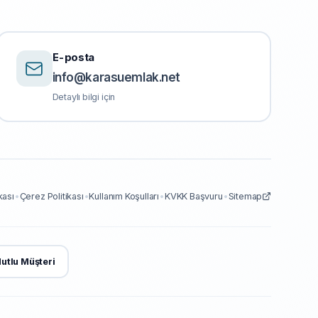
E-posta
info@karasuemlak.net
Detaylı bilgi için
ikası
•
Çerez Politikası
•
Kullanım Koşulları
•
KVKK Başvuru
•
Sitemap
utlu Müşteri