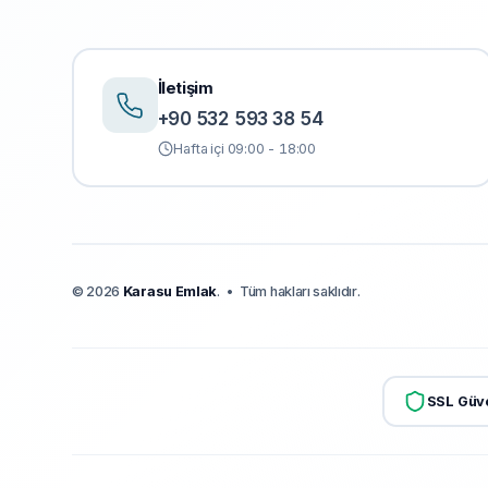
İletişim
+90 532 593 38 54
Hafta içi 09:00 - 18:00
©
2026
Karasu Emlak
.
•
Tüm hakları saklıdır.
SSL Güve