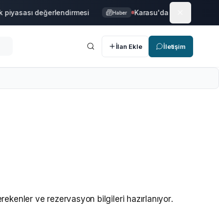
piyasası değerlendirmesi
Karasu'da yeni konut projel
Haber
İlan Ekle
İletişim
rekenler ve rezervasyon bilgileri hazırlanıyor.