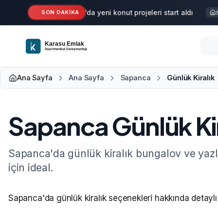
Ana içeriğe geç
Karasu'da yeni konut projeleri start aldı
SON DAKİKA
Haber
Sa
Ana Sayfa
Ana Sayfa
Sapanca
Günlük Kiralık
Sapanca Günlük Kir
Sapanca'da günlük kiralık bungalov ve yazl
için ideal.
Sapanca'da günlük kiralık seçenekleri hakkında detaylı b