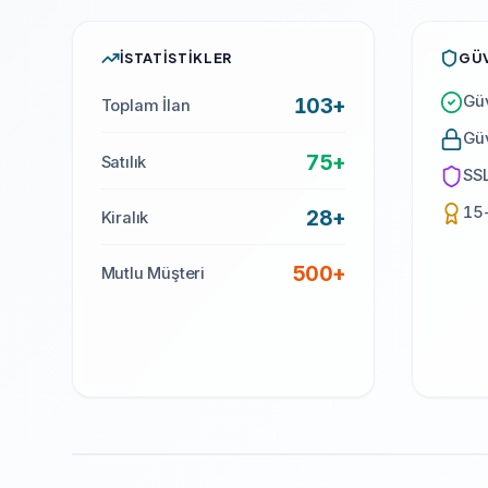
İSTATISTIKLER
GÜV
Güv
103+
Toplam İlan
Güv
75+
Satılık
SSL
15
28+
Kiralık
500
+
Mutlu Müşteri