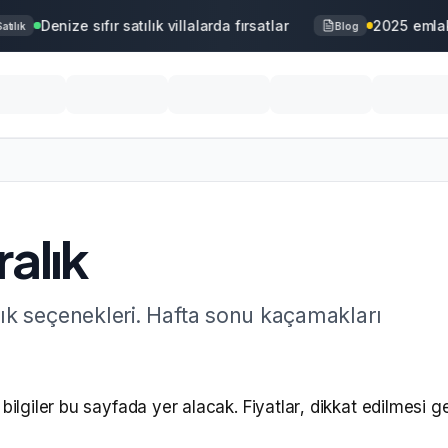
Denize sıfır satılık villalarda fırsatlar
2025 emlak 
tılık
Blog
alık
ık seçenekleri. Hafta sonu kaçamakları
ilgiler bu sayfada yer alacak. Fiyatlar, dikkat edilmesi ge