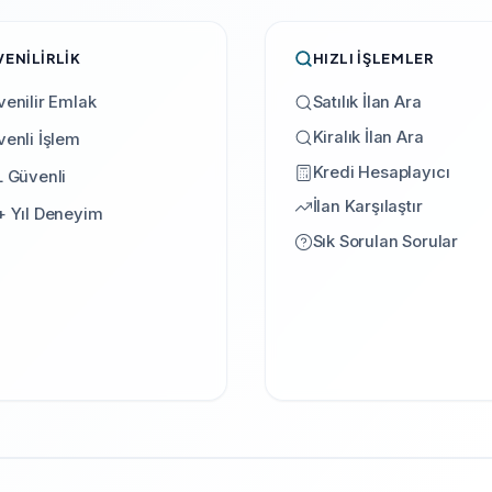
ENILIRLIK
HIZLI İŞLEMLER
Satılık İlan Ara
enilir Emlak
Kiralık İlan Ara
enli İşlem
Kredi Hesaplayıcı
 Güvenli
İlan Karşılaştır
+ Yıl Deneyim
Sık Sorulan Sorular