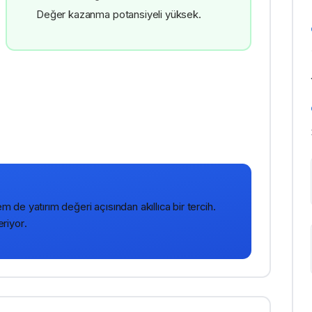
Değer kazanma potansiyeli yüksek.
de yatırım değeri açısından akıllıca bir tercih.
eriyor.