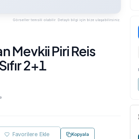
Görseller temsili olabilir. Detaylı bilgi için bize ulaşabilirsiniz.
n Mevkii Piri Reis
Sıfır 2+1
e
Favorilere Ekle
Kopyala