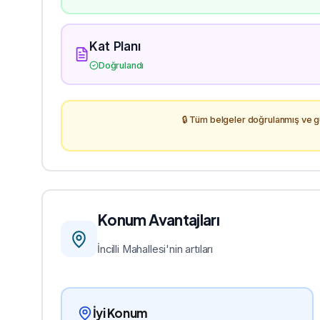
Kat Planı
Doğrulandı
🔒 Tüm belgeler doğrulanmış ve gü
Konum Avantajları
İncilli
Mahallesi'nin artıları
İyi Konum