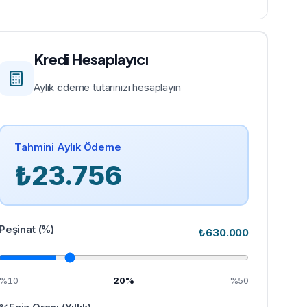
Kredi Hesaplayıcı
Aylık ödeme tutarınızı hesaplayın
Tahmini Aylık Ödeme
₺
23.756
Peşinat (%)
₺
630.000
%10
20
%
%50