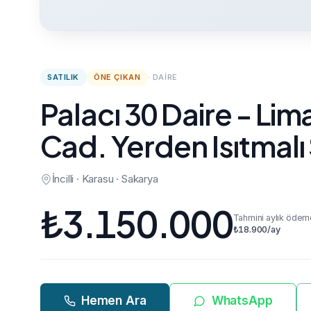
SATILIK
ÖNE ÇIKAN
·
DAIRE
Palacı 30 Daire - Lima
Cad. Yerden Isıtmalı 
İncilli · Karasu · Sakarya
₺
3.150.000
Tahmini aylık ödem
₺
18.900
/ay
Hemen Ara
WhatsApp