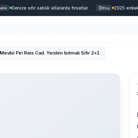
Denize sıfır satılık villalarda fırsatlar
2025 emlak p
lık
Blog
Mevkii Piri Reis Cad. Yerden Isıtmalı Sıfır 2+1