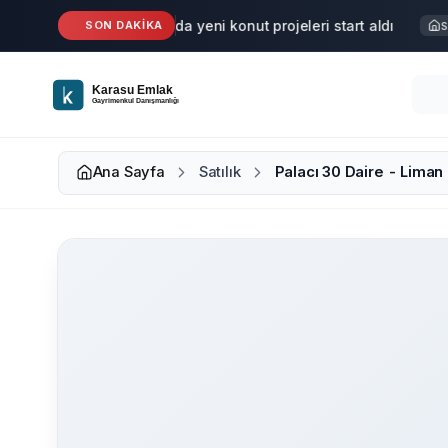
Ana içeriğe geç
Karasu'da yeni konut projeleri start aldı
SON DAKİKA
Haber
Satı
Ana Sayfa
Satılık
Palacı 30 Daire - Liman 