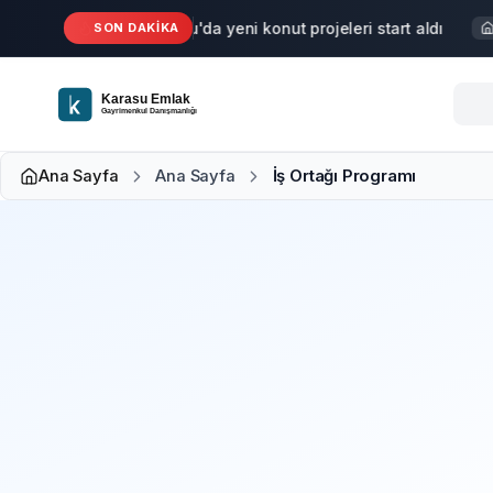
Ana içeriğe geç
Karasu'da yeni konut projeleri start aldı
SON DAKİKA
Haber
S
Ana Sayfa
Ana Sayfa
İş Ortağı Programı