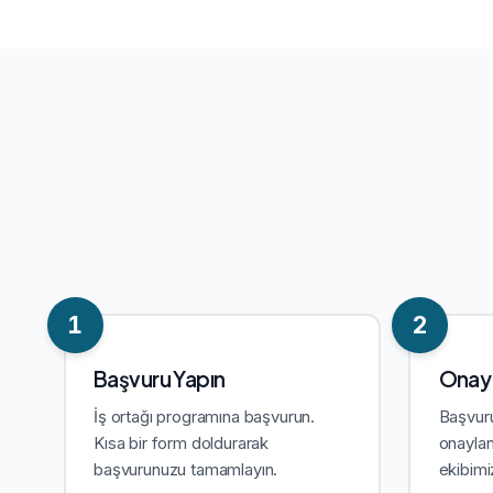
1
2
Başvuru Yapın
Onay 
İş ortağı programına başvurun.
Başvuru
Kısa bir form doldurarak
onaylan
başvurunuzu tamamlayın.
ekibimiz