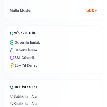
500
+
Mutlu Müşteri
GÜVENILIRLIK
Güvenilir Emlak
Güvenli İşlem
SSL Güvenli
15+ Yıl Deneyim
HIZLI İŞLEMLER
Satılık İlan Ara
Kiralık İlan Ara