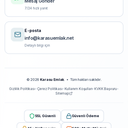
Mesaj Gönder
7/24 hızlı yanıt
E-posta
info@karasuemlak.net
Detaylı bilgi için
©
2026
Karasu Emlak
.
•
Tüm hakları saklıdır.
Gizlilik Politikası
•
Çerez Politikası
•
Kullanım Koşulları
•
KVKK Başvuru
•
Sitemap
SSL Güvenli
Güvenli Ödeme