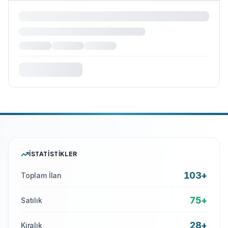
İSTATISTIKLER
103+
Toplam İlan
75+
Satılık
28+
Kiralık