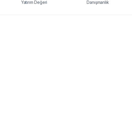
Yatırım Değeri
Danışmanlık
Karasu'da denize sıfır satılık daire