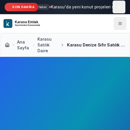
Ana içeriğe geç
Karasu'da yeni konut projeleri start aldı
SON DAKİKA
Haber
Karasu
Ana
Satılık
Karasu Denize Sıfır Satılık Daire
Sayfa
Daire
2
+ Denize Sıfır Daire İlanı