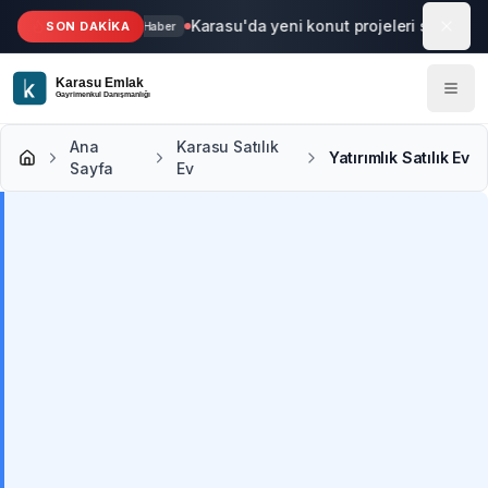
Ana içeriğe geç
Karasu'da yeni konut projeleri start aldı
SON DAKİKA
Haber
Ana
Karasu Satılık
Yatırımlık Satılık Ev
Sayfa
Ev