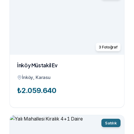
3
Fotoğraf
İnköy Müstakil Ev
İnköy, Karasu
₺
2.059.640
Satılık