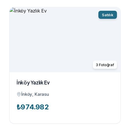
Satılık
3
Fotoğraf
İnköy Yazlık Ev
İnköy, Karasu
₺
974.982