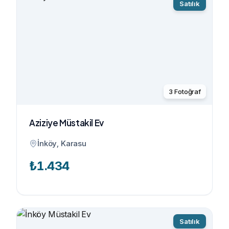
Satılık
3
Fotoğraf
Aziziye Müstakil Ev
İnköy, Karasu
₺
1.434
Satılık