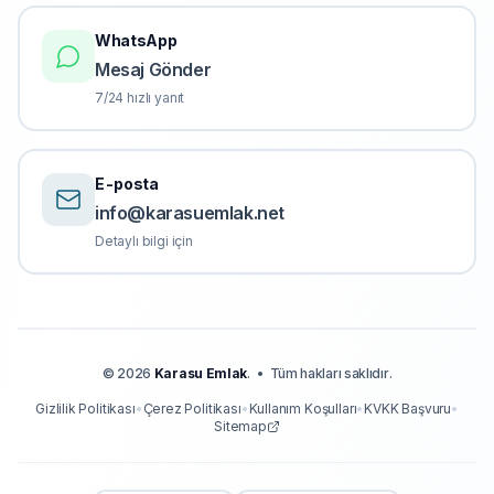
WhatsApp
Mesaj Gönder
7/24 hızlı yanıt
E-posta
info@karasuemlak.net
Detaylı bilgi için
©
2026
Karasu Emlak
.
•
Tüm hakları saklıdır.
Gizlilik Politikası
•
Çerez Politikası
•
Kullanım Koşulları
•
KVKK Başvuru
•
Sitemap