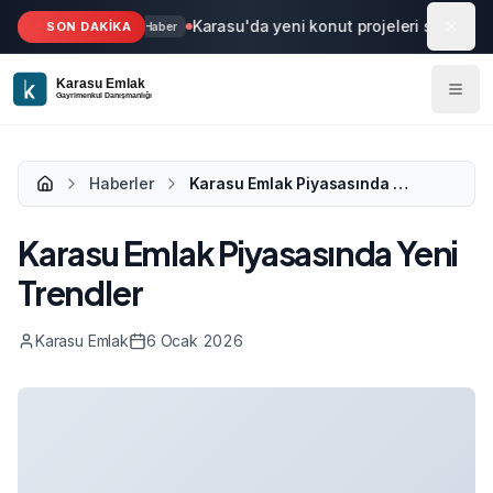
Ana içeriğe geç
Karasu'da yeni konut projeleri start aldı
SON DAKİKA
Haber
Haberler
Karasu Emlak Piyasasında Yeni Trendler
Karasu Emlak Piyasasında Yeni
Trendler
Karasu Emlak
6 Ocak 2026