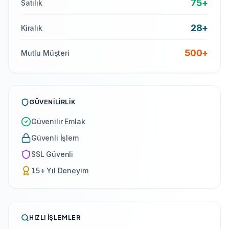
75+
Satılık
28+
Kiralık
500
+
Mutlu Müşteri
GÜVENILIRLIK
Güvenilir Emlak
Güvenli İşlem
SSL Güvenli
15+ Yıl Deneyim
HIZLI İŞLEMLER