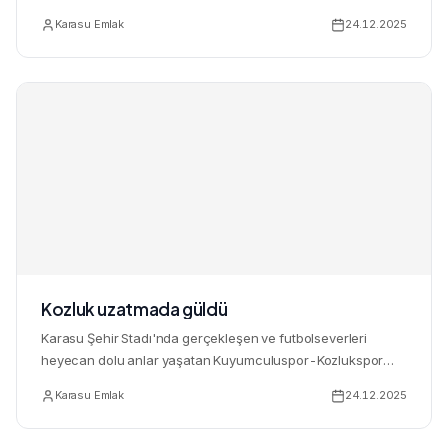
b...
Karasu Emlak
24.12.2025
Kozluk uzatmada güldü
Karasu Şehir Stadı'nda gerçekleşen ve futbolseverleri
heyecan dolu anlar yaşatan Kuyumculuspor-Kozlukspor
maçının, bölge...
Karasu Emlak
24.12.2025