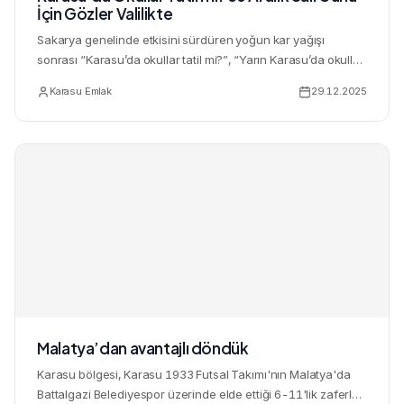
İçin Gözler Valilikte
Sakarya genelinde etkisini sürdüren yoğun kar yağışı
sonrası “Karasu’da okullar tatil mi?”, “Yarın Karasu’da okullar
tat...
Karasu Emlak
29.12.2025
Malatya’dan avantajlı döndük
Karasu bölgesi, Karasu 1933 Futsal Takımı'nın Malatya'da
Battalgazi Belediyespor üzerinde elde ettiği 6-11'lik zaferle