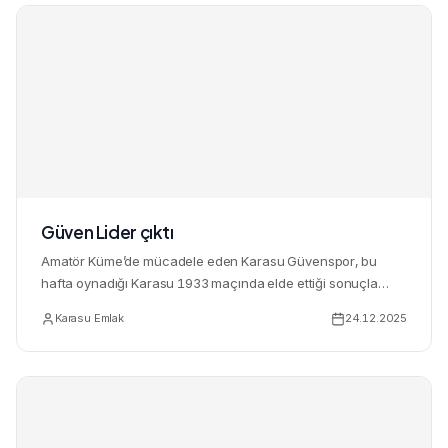
Güven Lider çıktı
Amatör Küme’de mücadele eden Karasu Güvenspor, bu
hafta oynadığı Karasu 1933 maçında elde ettiği sonuçla
Kuzey Grubu’nu...
Karasu Emlak
24.12.2025