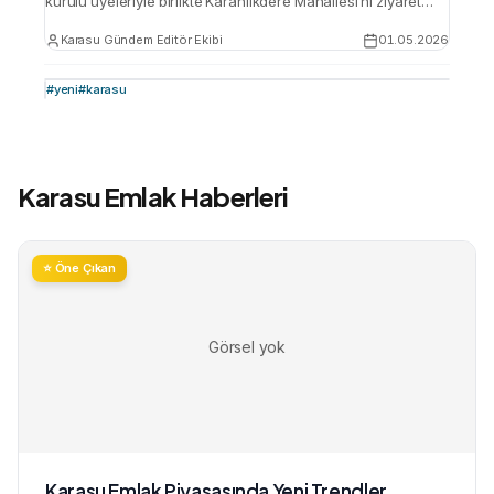
kurulu üyeleriyle birlikte Karanlıkdere Mahallesi‘ni ziyaret
ederek vatandaşlarla bir araya geldi. Ziyarette, mahalle
Karasu Gündem Editör Ekibi
01.05.2026
sakinlerinin sorunları dinlenirken, partiye yeni üye kayıtları
da yapıldı ve mahalle temsilcisi ataması gerçekleştirildi.
#
yeni
#
karasu
Samimi bir ortamda gerçekleşen ziyarette, Karanlıkdere
sakinleri özellikle fındık fiyatlarındaki düşüş ve gübre
fiyatlarındaki artıştan duydukları memnuniyetsizliği dile
getirdi. …
Karasu Emlak Haberleri
⭐ Öne Çıkan
Görsel yok
Karasu Emlak Piyasasında Yeni Trendler