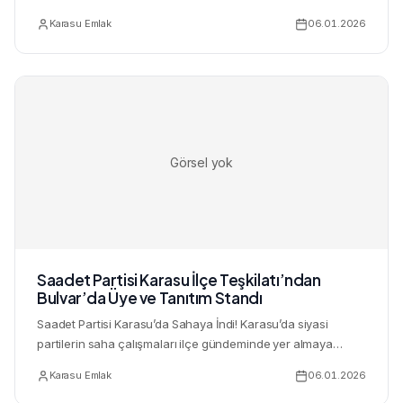
Karasu Emlak
06.01.2026
Görsel yok
Saadet Partisi Karasu İlçe Teşkilatı’ndan
Bulvar’da Üye ve Tanıtım Standı
Saadet Partisi Karasu’da Sahaya İndi! Karasu’da siyasi
partilerin saha çalışmaları ilçe gündeminde yer almaya
devam ediy...
Karasu Emlak
06.01.2026