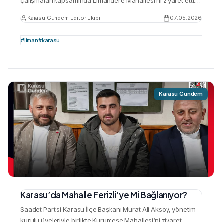
çalışmaları kapsamında Limandere Mahallesi’ni ziyaret etti.
Aksoy, mahalle sakinleriyle bir araya gelerek sohbet etti ve
Karasu Gündem Editör Ekibi
07.05.2026
yerel sorunları dinledi. Ziyaret, Nisan 2026 yerel seçimleri
öncesinde partinin saha çalışmalarının bir parçası olarak
#
liman
#
karasu
gerçekleşti. Murat Ali Aksoy, ziyaretine ilk olarak Kurumeşe
Mahallesi’nde başladı. Ardından Limandere‘ye geçen Aksoy,
buradaki temaslarında …
Karasu Gündem
Karasu’da Mahalle Ferizli’ye Mi Bağlanıyor?
Saadet Partisi Karasu İlçe Başkanı Murat Ali Aksoy, yönetim
kurulu üyeleriyle birlikte Kurumeşe Mahallesi‘ni ziyaret