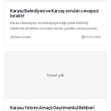
Karasu Belediyesi ve Karsaş soruları cevapsız
bıraktı!
Karasu Belediyesi ve belediyeye bağlı şirket KARSAŞ
hakkında yöneltilen sorulara verilen yanıtlar, kamuoyunda
yeni bir t...
Karasu Emlak
04.01.2026
Görsel yok
Karasu Yatırım Amaçlı Gayrimenkul Rehberi