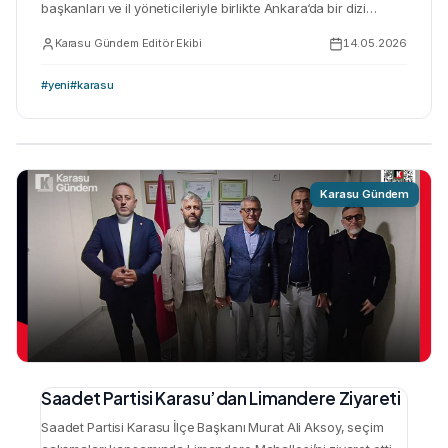
başkanları ve il yöneticileriyle birlikte Ankara‘da bir dizi
ziyarette bulundu. TBMM‘de milletvekilleri ile görüşen heyet,
Karasu Gündem Editör Ekibi
14.05.2026
daha sonra Genel Başkan Dr. Fatih Erbakan ile bir araya
geldi. Ziyaretin ilk durağı Türkiye Büyük Millet Meclisi oldu.
#
yeni
#
karasu
Karasu İlçe Başkanı, milletvekilleri ile Karasu’nun ve ülkenin
gündemine dair görüş alışverişinde bulundu. …
Karasu Gündem
Saadet Partisi Karasu’dan Limandere Ziyareti
Saadet Partisi Karasu İlçe Başkanı Murat Ali Aksoy, seçim