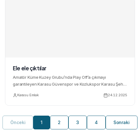
Ele ele çıktılar
Amatör Küme Kuzey Grubu’nda Play Off’a çıkmayı
garantileyen Karasu Güvenspor ve Kozlukspor Karasu Şehir
Stadı’nda karşı...
Karasu Emlak
24.12.2025
Önceki
1
2
3
4
Sonraki