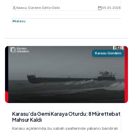
iktidara çözüm çağrısında bulundu. Özel, vatandaşların
Karasu Gündem Editör Ekibi
05.05.2026
yaşadığı ekonomik zorlukları ve beklentilerini dile getirdi.
Türkiye ekonomisi uzun bir süredir dalgalanmalarla
#
karasu
mücadele ediyor. Hükümet yetkilileri tarafından yapılan
iyimser açıklamalara rağmen, vatandaşın alım gücü
düşmeye devam ediyor. Enflasyonun yüksek seyretmesi,
hayat pahalılığının artması …
Karasu Gündem
Karasu’da Gemi Karaya Oturdu: 8 Mürettebat
Mahsur Kaldı
Karasu açıklarında, bu sabah saatlerinde yabancı bandıralı