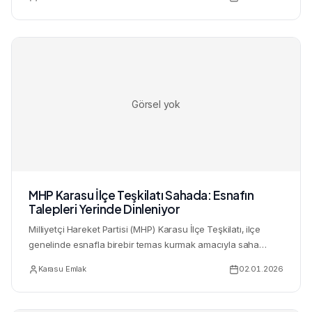
Görsel yok
MHP Karasu İlçe Teşkilatı Sahada: Esnafın
Talepleri Yerinde Dinleniyor
Milliyetçi Hareket Partisi (MHP) Karasu İlçe Teşkilatı, ilçe
genelinde esnafla birebir temas kurmak amacıyla saha
çalışm...
Karasu Emlak
02.01.2026