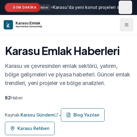
Ana içeriğe geç
Karasu'da yeni konut projeleri start aldı
SON DAKİKA
Haber
Karasu Emlak Haberleri
Karasu ve çevresinden emlak sektörü, yatırım,
bölge gelişmeleri ve piyasa haberleri. Güncel emlak
trendleri, yeni projeler ve bölge analizleri.
82
Haber
•
Kaynak:
Karasu Gündem
Blog Yazıları
Karasu Rehberi