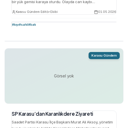
bir yük gemisi karaya oturdu. Olayda can kaybı
yaşanmazken, gemide bulunan 8 mürettebatın kurtarılması
Karasu Gündem Editör Ekibi
01.05.2026
için geniş çaplı bir kurtarma operasyonu başlatıldı. Edinilen
bilgilere göre, gemi henüz belirlenemeyen bir nedenle kıyıya
#
kıyı
#
sahil
#
batı
yakın bir noktada karaya oturdu. Olayın ardından Sahil
Güvenlik ekipleri alarma geçti. Kurtarma çalışmalarına
destek vermek amacıyla bölgeye …
Karasu Gündem
Görsel yok
SP Karasu’dan Karanlıkdere Ziyareti
Saadet Partisi Karasu İlçe Başkanı Murat Ali Aksoy, yönetim