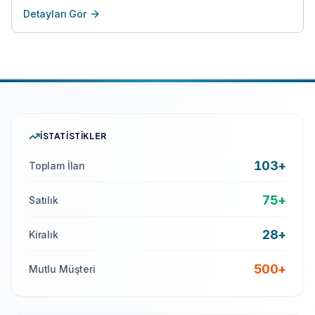
Detayları Gör
İSTATISTIKLER
103+
Toplam İlan
75+
Satılık
28+
Kiralık
500
+
Mutlu Müşteri