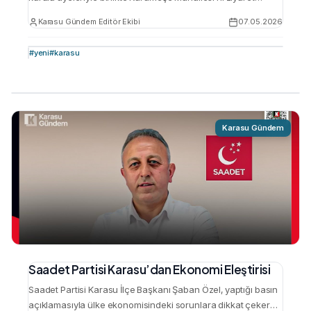
ederek mahalle sakinlerinin sorunlarını dinledi. Ziyaret,
Karasu Gündem Editör Ekibi
07.05.2026
mahallenin Ferizli ilçesine bağlanma talebi üzerine
gerçekleşti. Talep, mahalle sakinlerinin Karasu
#
yeni
#
karasu
Belediyesi‘nden yeterli hizmet alamadıkları gerekçesiyle
ortaya çıktı. Kurumeşe Mahallesi sakinleri, Karasu
Kaymakamlığı‘na dilekçe vererek Ferizli‘ye bağlanma
isteklerini resmileştirdi. Mahalle halkı, mevcut belediyenin
son …
Karasu Gündem
Saadet Partisi Karasu’dan Ekonomi Eleştirisi
Saadet Partisi Karasu İlçe Başkanı Şaban Özel, yaptığı basın
açıklamasıyla ülke ekonomisindeki sorunlara dikkat çekerek,