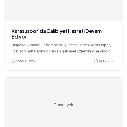
Karasuspor’da Galibiyet Hasreti Devam
Ediyor
Bölgesel Amatör Lig’de Karasu’yu temsil eden Karasuspor,
ligin son haftalarına girilirken galibiyet özlemini yine dindir...
Karasu Emlak
30.12.2025
Görsel yok