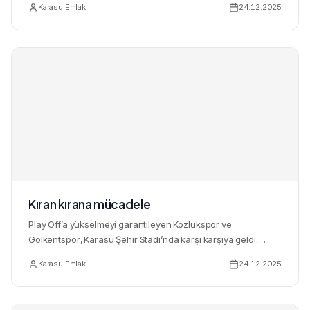
Karasu Emlak
24.12.2025
Kıran kırana mücadele
Play Off’a yükselmeyi garantileyen Kozlukspor ve
Gölkentspor, Karasu Şehir Stadı’nda karşı karşıya geldi.
Çekişmeli geç...
Karasu Emlak
24.12.2025