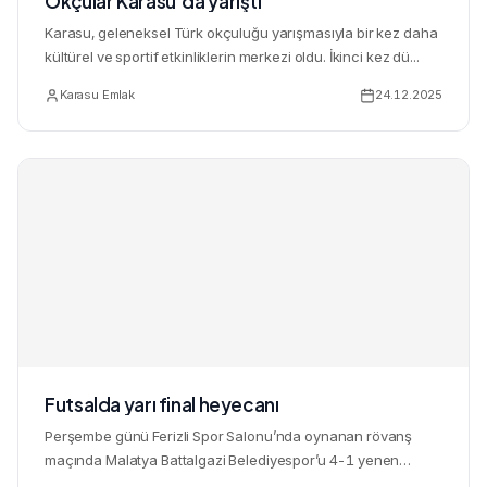
Okçular Karasu’da yarıştı
Karasu, geleneksel Türk okçuluğu yarışmasıyla bir kez daha
kültürel ve sportif etkinliklerin merkezi oldu. İkinci kez dü...
Karasu Emlak
24.12.2025
Futsalda yarı final heyecanı
Perşembe günü Ferizli Spor Salonu’nda oynanan rövanş
maçında Malatya Battalgazi Belediyespor’u 4-1 yenen
Karasu 1933 yar...