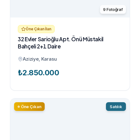
9
Fotoğraf
Öne Çıkan İlan
32 Evler Sarioğlu Apt. Önü Müstakil
Bahçeli 2+1 Daire
Aziziye, Karasu
₺
2.850.000
⭐ Öne Çıkan
Satılık