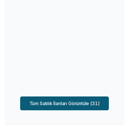
14
Fotoğraf
Karasu Aziziye 2+1 Satılık Daire -
3.000.000 TL
Aziziye, Karasu
₺
3.000.000
Tüm Satılık İlanları Görüntüle (
31
)