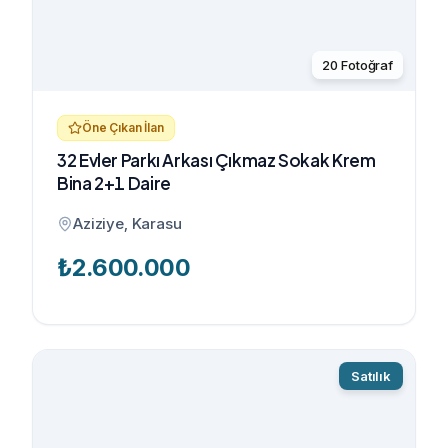
20
Fotoğraf
Öne Çıkan İlan
32 Evler Parkı Arkası Çıkmaz Sokak Krem
Bina 2+1 Daire
Aziziye, Karasu
₺
2.600.000
Satılık