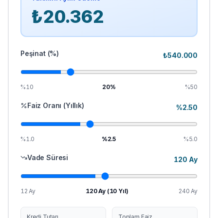
₺
20.362
Peşinat (%)
₺
540.000
%10
20
%
%50
Faiz Oranı (Yıllık)
%
2.50
%1.0
%
2.5
%5.0
Vade Süresi
120
Ay
12 Ay
120
Ay (
10
Yıl)
240 Ay
Kredi Tutarı
Toplam Faiz