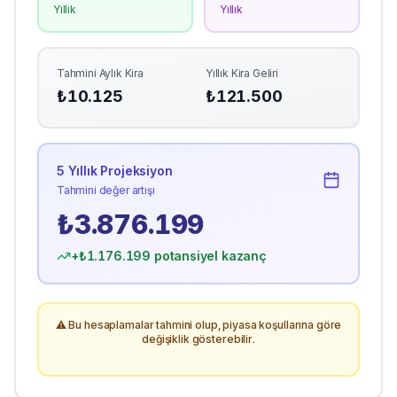
Yıllık
Yıllık
Tahmini Aylık Kira
Yıllık Kira Geliri
₺
10.125
₺
121.500
5 Yıllık Projeksiyon
Tahmini değer artışı
₺
3.876.199
+₺
1.176.199
potansiyel kazanç
⚠️ Bu hesaplamalar tahmini olup, piyasa koşullarına göre
değişiklik gösterebilir.