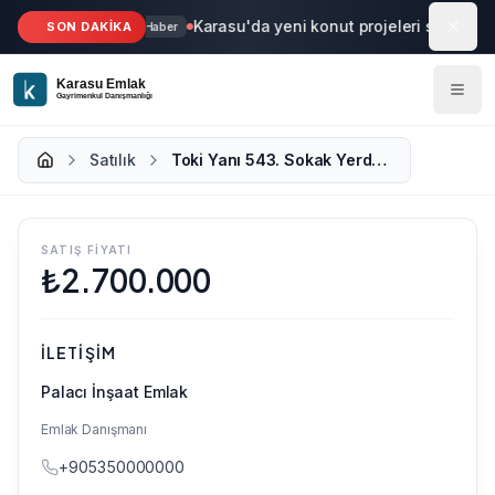
Ana içeriğe geç
Karasu'da yeni konut projeleri start aldı
SON DAKİKA
Haber
Satılık
Toki Yanı 543. Sokak Yerden Isıtmalı Soytekin Apt. Antrasit Bina 2+1
SATIŞ FIYATI
₺
2.700.000
İLETIŞIM
Palacı İnşaat Emlak
Emlak Danışmanı
+905350000000