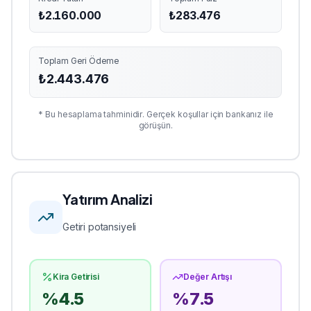
₺
2.160.000
₺
283.476
Toplam Geri Ödeme
₺
2.443.476
* Bu hesaplama tahminidir. Gerçek koşullar için bankanız ile
görüşün.
Yatırım Analizi
Getiri potansiyeli
Kira Getirisi
Değer Artışı
%
4.5
%
7.5