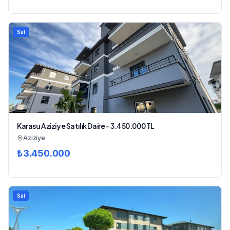
Sat
Karasu Aziziye Satılık Daire - 3.450.000 TL
Aziziye
₺
3.450.000
Sat