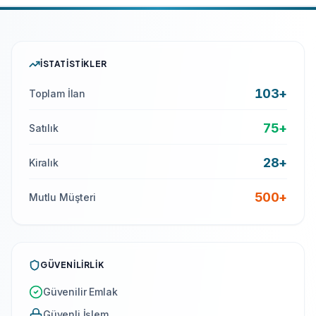
İSTATISTIKLER
103+
Toplam İlan
75+
Satılık
28+
Kiralık
500
+
Mutlu Müşteri
GÜVENILIRLIK
Güvenilir Emlak
Güvenli İşlem