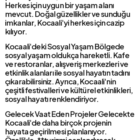
Herkes için uygun bir yaşam alanı
mevcut. Doğal güzellikler ve sunduğu
imkanlar, Kocaali'yi herkes için cazip
kılıyor.
Kocaali'deki Sosyal Yaşam Bölgede
sosyal yaşam oldukça hareketli. Kafe
ve restoranlar, alışveriş merkezleri ve
etkinlik alanları ile sosyal hayatın tadını
çıkarabilirsiniz. Ayrıca, Kocaali'nin
çeşitli festivalleri ve kültürel etkinlikleri,
sosyal hayatı renklendiriyor.
Gelecek Vaat Eden Projeler Gelecekte
Kocaali'de daha birçok projenin
hayata geçirilmesi planlanıyor.