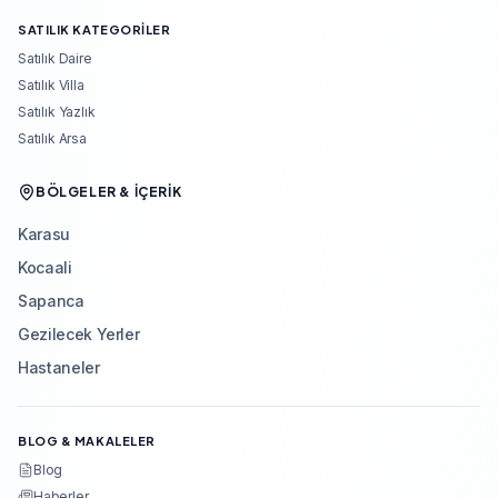
SATILIK KATEGORILER
Satılık Daire
Satılık Villa
Satılık Yazlık
Satılık Arsa
BÖLGELER & İÇERIK
Karasu
Kocaali
Sapanca
Gezilecek Yerler
Hastaneler
BLOG & MAKALELER
Blog
Haberler