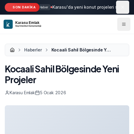
Ana içeriğe geç
Karasu'da yeni konut projeleri start aldı
SON DAKİKA
Haber
Haberler
Kocaali Sahil Bölgesinde Yeni Projeler
Kocaali Sahil Bölgesinde Yeni
Projeler
Karasu Emlak
5 Ocak 2026