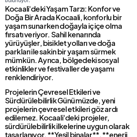
bulunuyor.
Kocaali'deki Yaşam Tarzı: Konfor ve
Doğa Bir Arada Kocaali, konforlu bir
yaşam sunarken doğayla iç içe olma
fırsatı veriyor. Sahil kenarında
yürüyüşler, bisiklet yolları ve doğa
parkları ile sakin bir yaşam sürmek
mümkün. Ayrıca, bölgedeki sosyal
etkinlikler ve festivaller de yaşamı
renklendiriyor.
Projelerin Çevresel Etkileri ve
Sürdürülebilirlik Günümüzde, yeni
projelerin çevresel etkileri göz ardı
edilemez. Kocaali'deki projeler,
sürdürülebilirlik ilkelerine uygun olarak
tasarlanıyor. **Yeşil binalar**, **enerji