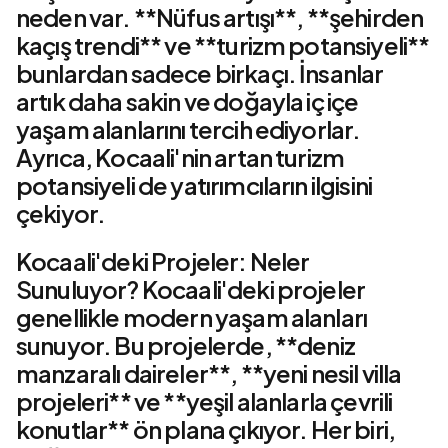
neden var. **Nüfus artışı**, **şehirden
kaçış trendi** ve **turizm potansiyeli**
bunlardan sadece birkaçı. İnsanlar
artık daha sakin ve doğayla iç içe
yaşam alanlarını tercih ediyorlar.
Ayrıca, Kocaali'nin artan turizm
potansiyeli de yatırımcıların ilgisini
çekiyor.
Kocaali'deki Projeler: Neler
Sunuluyor? Kocaali'deki projeler
genellikle modern yaşam alanları
sunuyor. Bu projelerde, **deniz
manzaralı daireler**, **yeni nesil villa
projeleri** ve **yeşil alanlarla çevrili
konutlar** ön plana çıkıyor. Her biri,