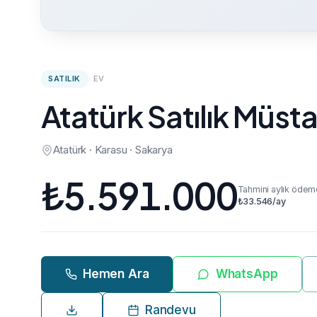
SATILIK
·
EV
Atatürk Satılık Müsta
Atatürk · Karasu · Sakarya
₺
5.591.000
Tahmini aylık ödem
₺
33.546
/ay
Hemen Ara
WhatsApp
Randevu