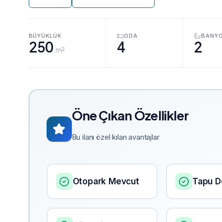
BÜYÜKLÜK
ODA
BANY
250
4
2
m²
Öne Çıkan Özellikler
Bu ilanı özel kılan avantajlar
Otopark Mevcut
Tapu De