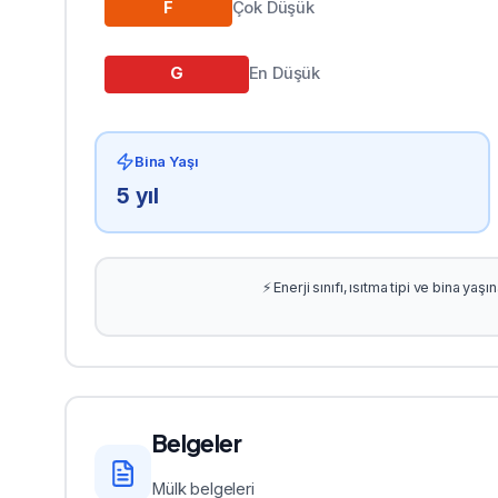
F
Çok Düşük
G
En Düşük
Bina Yaşı
5
yıl
⚡ Enerji sınıfı, ısıtma tipi ve bina ya
Belgeler
Mülk belgeleri