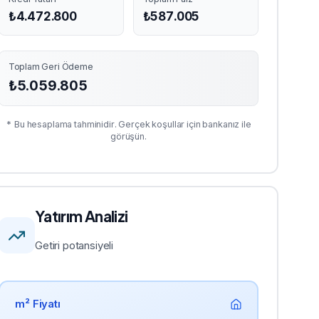
₺
4.472.800
₺
587.005
Toplam Geri Ödeme
₺
5.059.805
* Bu hesaplama tahminidir. Gerçek koşullar için bankanız ile
görüşün.
Yatırım Analizi
Getiri potansiyeli
m² Fiyatı