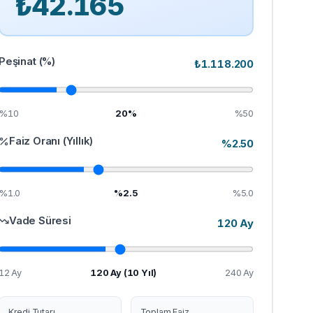
₺
42.165
Peşinat (%)
₺
1.118.200
%10
20
%
%50
Faiz Oranı (Yıllık)
%
2.50
%1.0
%
2.5
%5.0
Vade Süresi
120
Ay
12 Ay
120
Ay (
10
Yıl)
240 Ay
Kredi Tutarı
Toplam Faiz