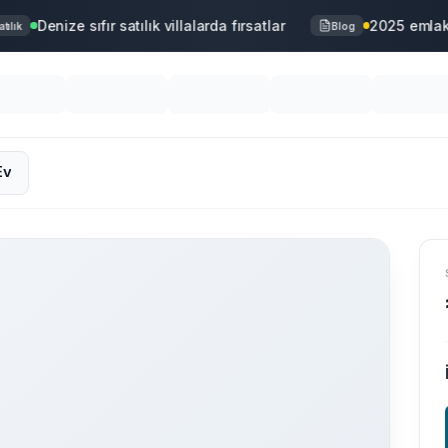
Denize sıfır satılık villalarda fırsatlar
2025 emlak p
lık
Blog
Ev