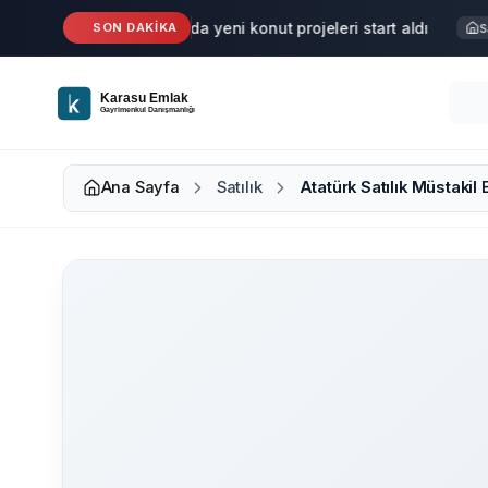
Ana içeriğe geç
Karasu'da yeni konut projeleri start aldı
SON DAKİKA
Haber
Satı
Ana Sayfa
Satılık
Atatürk Satılık Müstakil 