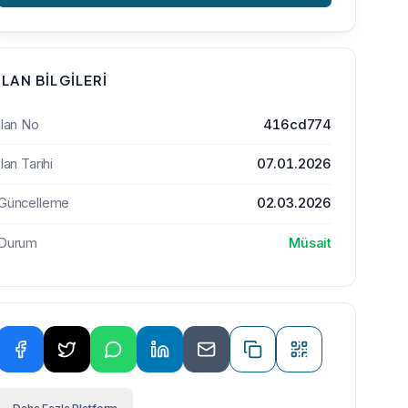
İLAN BILGILERI
İlan No
416cd774
İlan Tarihi
07.01.2026
Güncelleme
02.03.2026
Durum
Müsait