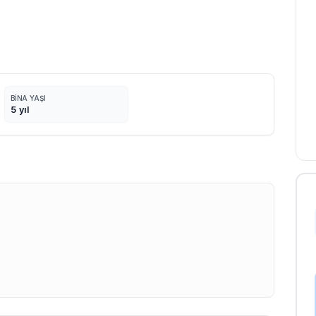
BINA YAŞI
5
yıl