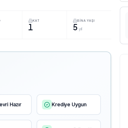
O
KAT
BINA YAŞI
1
5
yıl
vri Hazır
Krediye Uygun