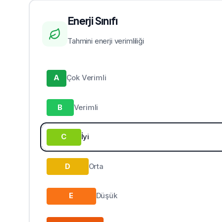
Enerji Sınıfı
Tahmini enerji verimliliği
A
Çok Verimli
B
Verimli
C
İyi
D
Orta
E
Düşük