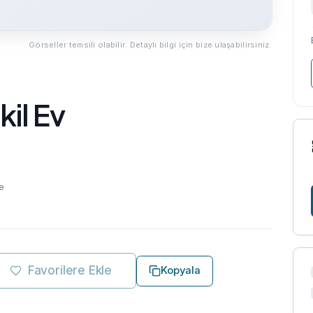
Görseller temsili olabilir. Detaylı bilgi için bize ulaşabilirsiniz.
kil Ev
e
Favorilere Ekle
Kopyala