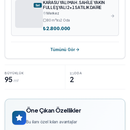
KARASU YALI MAH. SAHİLE YAKIN
Sat
FULL EŞYALI 2+1 SATILIK DAİRE
Merkez
80
m²
2
Oda
₺
2.800.000
Tümünü Gör
BÜYÜKLÜK
ODA
95
2
m²
Öne Çıkan Özellikler
Bu ilanı özel kılan avantajlar