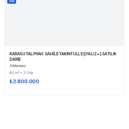
Sat
KARASU YALI MAH. SAHİLE YAKIN FULL EŞYALI 2+1 SATILIK
DAİRE
Merkez
80
m²
• 2 Oda
₺
2.800.000