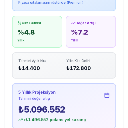
Piyasa ortalamasının üstünde (Premium)
Kira Getirisi
Değer Artışı
%
4.8
%
7.2
Yıllık
Yıllık
Tahmini Aylık Kira
Yıllık Kira Geliri
₺
14.400
₺
172.800
5 Yıllık Projeksiyon
Tahmini değer artışı
₺
5.096.552
+₺
1.496.552
potansiyel kazanç