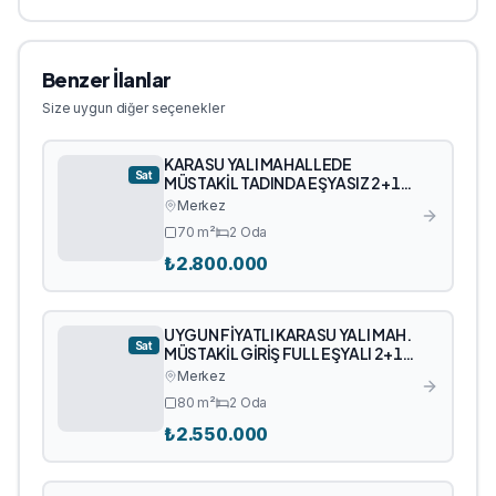
Benzer İlanlar
Size uygun diğer seçenekler
KARASU YALI MAHALLEDE
Sat
MÜSTAKİL TADINDA EŞYASIZ 2+1
SATILIK DAİRE
Merkez
70
m²
2
Oda
₺
2.800.000
UYGUN FİYATLI KARASU YALI MAH.
Sat
MÜSTAKİL GİRİŞ FULL EŞYALI 2+1
SATILIK DAİRE
Merkez
80
m²
2
Oda
₺
2.550.000