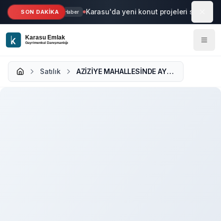
Ana içeriğe geç
Karasu'da yeni konut projeleri start aldı
SON DAKİKA
Haber
Satılık
AZİZİYE MAHALLESİNDE AYRI MUTFAKLI YERDEN ISTMALI 2+1 DAİRE