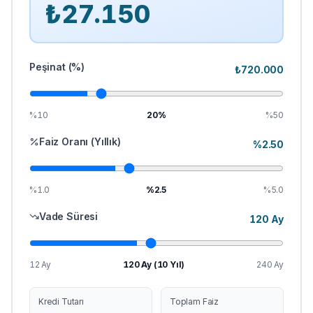
₺
27.150
Peşinat (%)
₺
720.000
%10
20
%
%50
Faiz Oranı (Yıllık)
%
2.50
%1.0
%
2.5
%5.0
Vade Süresi
120
Ay
12 Ay
120
Ay (
10
Yıl)
240 Ay
Kredi Tutarı
Toplam Faiz