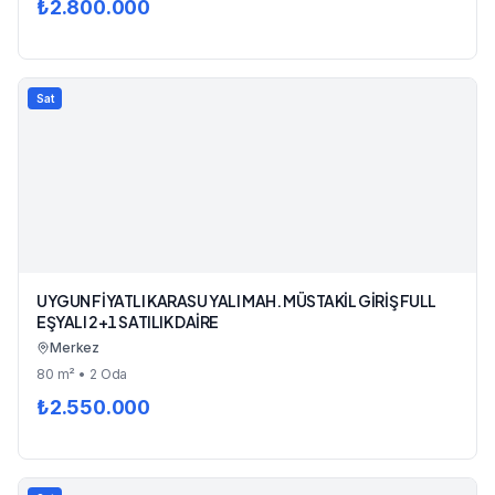
₺
2.800.000
Sat
UYGUN FİYATLI KARASU YALI MAH. MÜSTAKİL GİRİŞ FULL
EŞYALI 2+1 SATILIK DAİRE
Merkez
80
m²
• 2 Oda
₺
2.550.000