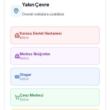
Yakın Çevre
Önemli noktalara uzaklıklar
Karasu Devlet Hastanesi
800 m
Merkez İlköğretim
600 m
Otogar
500 m
Çarşı Merkezi
400 m