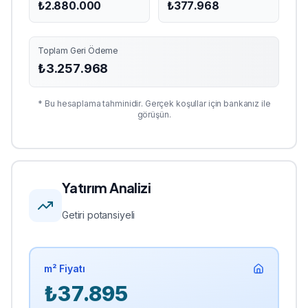
₺
2.880.000
₺
377.968
Toplam Geri Ödeme
₺
3.257.968
* Bu hesaplama tahminidir. Gerçek koşullar için bankanız ile
görüşün.
Yatırım Analizi
Getiri potansiyeli
m² Fiyatı
₺
37.895