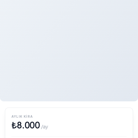
AYLIK KIRA
₺
8.000
/ay