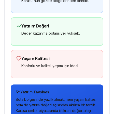
Karasu'nun gözde bölgelerinden birinde.
Yatırım Değeri
Değer kazanma potansiyeli yüksek.
Yaşam Kalitesi
Konforlu ve kaliteli yaşam için ideal.
💡 Yatırım Tavsiyes
Bota
bölgesinde
yazlık
almak, hem yaşam kalitesi
hem de yatırım değeri açısından akıllıca bir tercih.
Karasu emlak piyasasında istikrarlı değer artışı