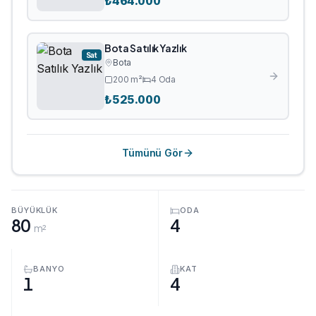
₺
464.000
Bota Satılık Yazlık
Sat
Bota
200
m²
4
Oda
₺
525.000
Tümünü Gör
BÜYÜKLÜK
ODA
80
4
m²
BANYO
KAT
1
4