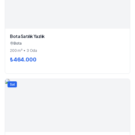
Bota Satılık Yazlık
Bota
200
m²
• 3 Oda
₺
464.000
Sat