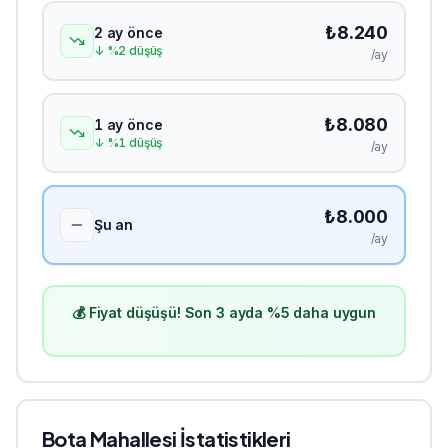
₺
8.240
2 ay önce
↓
%
2
düşüş
/ay
₺
8.080
1 ay önce
↓
%
1
düşüş
/ay
₺
8.000
Şu an
/ay
💰 Fiyat düşüşü! Son 3 ayda %5 daha uygun
Bota
Mahallesi İstatistikleri