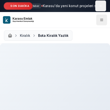
Ana içeriğe geç
Karasu'da yeni konut projeleri start aldı
SON DAKİKA
Haber
Kiralık
Bota Kiralık Yazlık