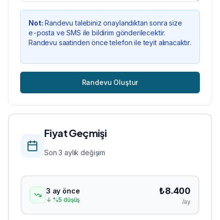
Not:
Randevu talebiniz onaylandıktan sonra size
e-posta ve SMS ile bildirim gönderilecektir.
Randevu saatinden önce telefon ile teyit alınacaktır.
Randevu Oluştur
Fiyat Geçmişi
Son 3 aylık değişim
₺
8.400
3 ay önce
↓
%
5
düşüş
/ay