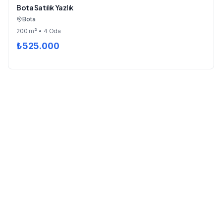
Bota Satılık Yazlık
Bota
200
m²
• 4 Oda
₺
525.000