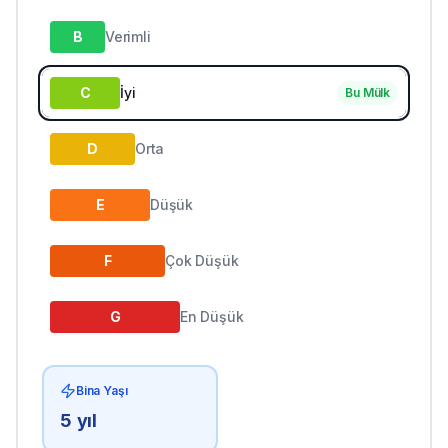
B
Verimli
C
İyi
Bu Mülk
D
Orta
E
Düşük
F
Çok Düşük
G
En Düşük
Bina Yaşı
5
yıl