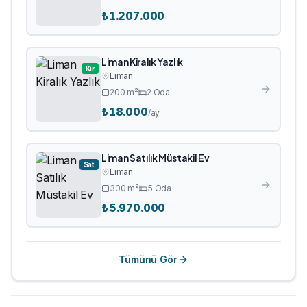
₺
1.207.000
Liman Kiralık Yazlık
Kir
Liman
200
m²
2
Oda
₺
18.000
/ay
Liman Satılık Müstakil Ev
Sat
Liman
300
m²
5
Oda
₺
5.970.000
Tümünü Gör