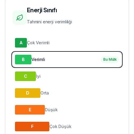
Enerji Sınıfı
Tahmini enerji verimliliği
A
Çok Verimli
B
Verimli
Bu Mülk
C
İyi
D
Orta
E
Düşük
F
Çok Düşük