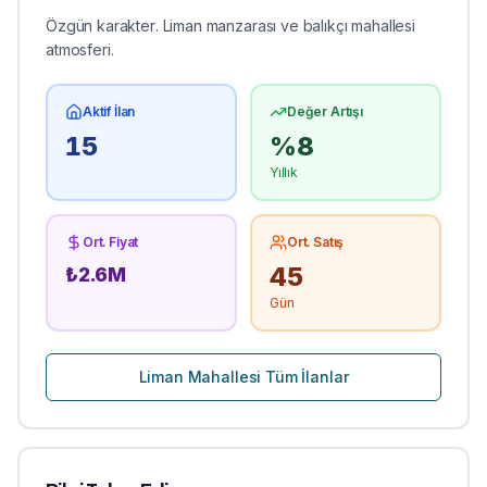
Özgün karakter. Liman manzarası ve balıkçı mahallesi
atmosferi.
Aktif İlan
Değer Artışı
15
%
8
Yıllık
Ort. Fiyat
Ort. Satış
45
₺
2.6
M
Gün
Liman
Mahallesi Tüm İlanlar