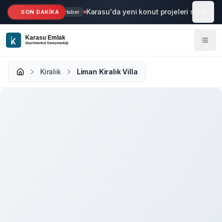
Ana içeriğe geç
Karasu'da yeni konut projeleri start aldı
SON DAKİKA
Haber
Kiralık
Liman Kiralık Villa