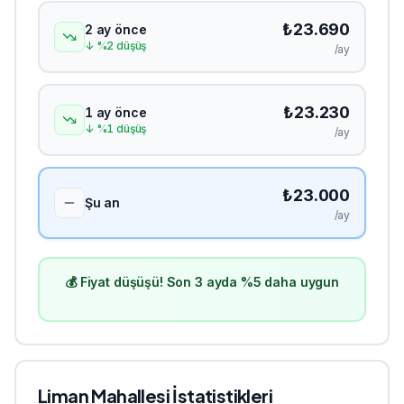
₺
23.690
2 ay önce
↓
%
2
düşüş
/ay
₺
23.230
1 ay önce
↓
%
1
düşüş
/ay
₺
23.000
Şu an
/ay
💰 Fiyat düşüşü! Son 3 ayda %5 daha uygun
Liman
Mahallesi İstatistikleri