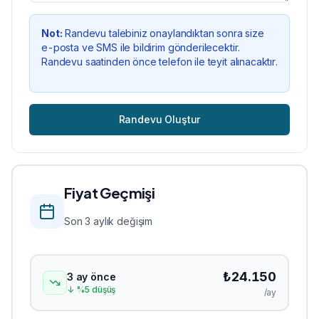
Not:
Randevu talebiniz onaylandıktan sonra size
e-posta ve SMS ile bildirim gönderilecektir.
Randevu saatinden önce telefon ile teyit alınacaktır.
Randevu Oluştur
Fiyat Geçmişi
Son 3 aylık değişim
₺
24.150
3 ay önce
↓
%
5
düşüş
/ay