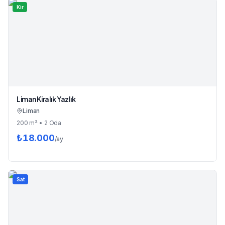
Kir
Liman Kiralık Yazlık
Liman
200
m²
• 2 Oda
₺
18.000
/ay
Sat