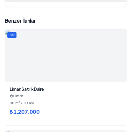
Benzer İlanlar
Sat
Liman Satılık Daire
Liman
80
m²
• 3 Oda
₺
1.207.000