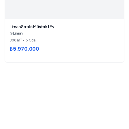
Liman Satılık Müstakil Ev
Liman
300
m²
• 5 Oda
₺
5.970.000