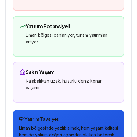
Yatırım Potansiyeli
Liman bölgesi canlanıyor, turizm yatırımları
artıyor.
Sakin Yaşam
Kalabalıktan uzak, huzurlu deniz kenarı
yaşamı.
💡 Yatırım Tavsiyes
Liman
bölgesinde
yazlık
almak, hem yaşam kalitesi
hem de yatırım değeri açısından akıllıca bir tercih.