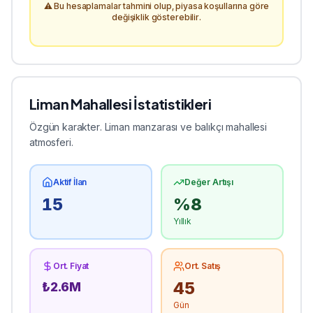
⚠️ Bu hesaplamalar tahmini olup, piyasa koşullarına göre
değişiklik gösterebilir.
Liman
Mahallesi İstatistikleri
Özgün karakter. Liman manzarası ve balıkçı mahallesi
atmosferi.
Aktif İlan
Değer Artışı
15
%
8
Yıllık
Ort. Fiyat
Ort. Satış
45
₺
2.6
M
Gün