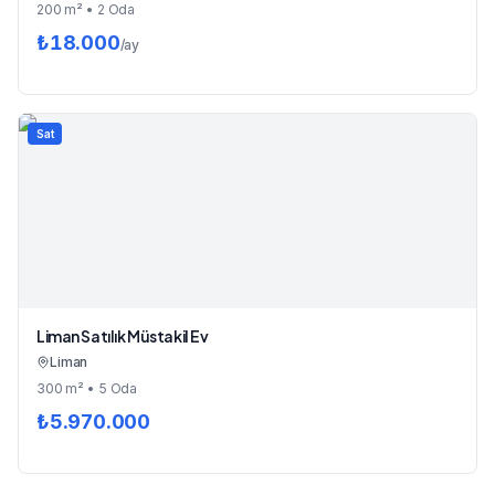
200
m²
• 2 Oda
₺
18.000
/ay
Sat
Liman Satılık Müstakil Ev
Liman
300
m²
• 5 Oda
₺
5.970.000