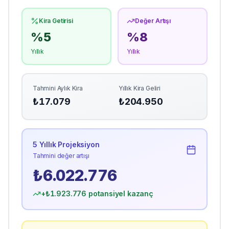
Kira Getirisi
Değer Artışı
%
5
%
8
Yıllık
Yıllık
Tahmini Aylık Kira
Yıllık Kira Geliri
₺
17.079
₺
204.950
5 Yıllık Projeksiyon
Tahmini değer artışı
₺
6.022.776
+₺
1.923.776
potansiyel kazanç