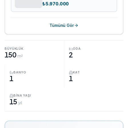
₺
5.970.000
Tümünü Gör
BÜYÜKLÜK
ODA
150
2
m²
BANYO
KAT
1
1
BINA YAŞI
15
yıl