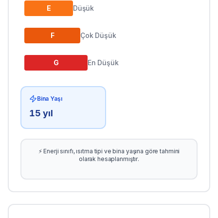
E
Düşük
F
Çok Düşük
G
En Düşük
Bina Yaşı
15
yıl
⚡ Enerji sınıfı, ısıtma tipi ve bina yaşına göre tahmini
olarak hesaplanmıştır.