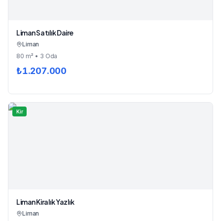
Liman Satılık Daire
Liman
80
m²
• 3 Oda
₺
1.207.000
Kir
Liman Kiralık Yazlık
Liman