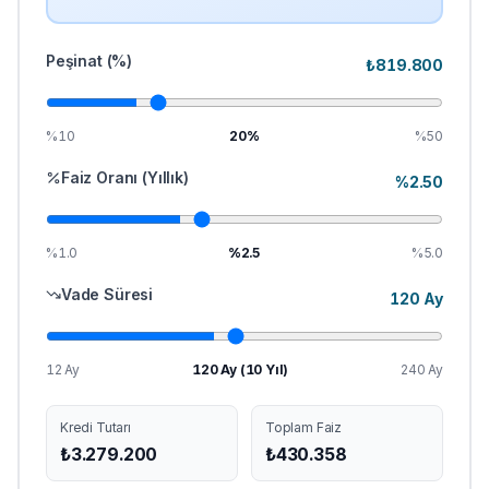
Peşinat (%)
₺
819.800
%10
20
%
%50
Faiz Oranı (Yıllık)
%
2.50
%1.0
%
2.5
%5.0
Vade Süresi
120
Ay
12 Ay
120
Ay (
10
Yıl)
240 Ay
Kredi Tutarı
Toplam Faiz
₺
3.279.200
₺
430.358