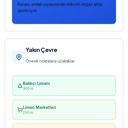
Karasu emlak piyasasında istikrarlı değer artışı
gösteriyor.
Yakın Çevre
Önemli noktalara uzaklıklar
Balıkçı Limanı
300 m
Liman Marketleri
250 m