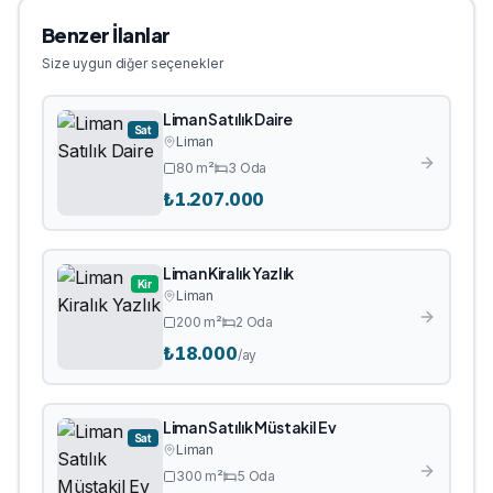
Benzer İlanlar
Size uygun diğer seçenekler
Liman Satılık Daire
Sat
Liman
80
m²
3
Oda
₺
1.207.000
Liman Kiralık Yazlık
Kir
Liman
200
m²
2
Oda
₺
18.000
/ay
Liman Satılık Müstakil Ev
Sat
Liman
300
m²
5
Oda