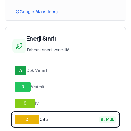
Google Maps'te Aç
Enerji Sınıfı
Tahmini enerji verimliliği
A
Çok Verimli
B
Verimli
C
İyi
D
Orta
Bu Mülk