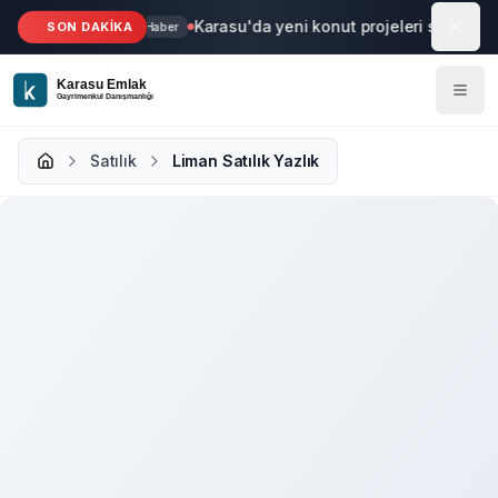
Ana içeriğe geç
Karasu'da yeni konut projeleri start aldı
SON DAKİKA
Haber
Satılık
Liman Satılık Yazlık