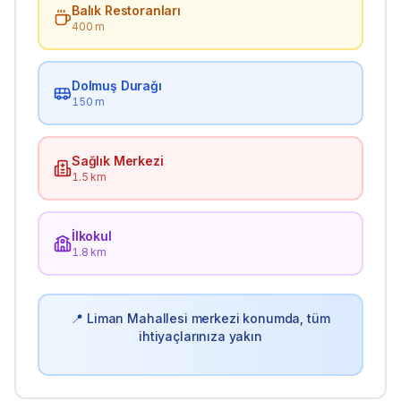
Balık Restoranları
400 m
Dolmuş Durağı
150 m
Sağlık Merkezi
1.5 km
İlkokul
1.8 km
📍
Liman
Mahallesi merkezi konumda, tüm
ihtiyaçlarınıza yakın