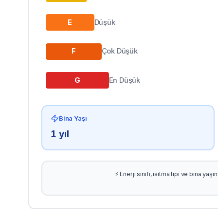
E
Düşük
F
Çok Düşük
G
En Düşük
Bina Yaşı
1
yıl
⚡ Enerji sınıfı, ısıtma tipi ve bina ya