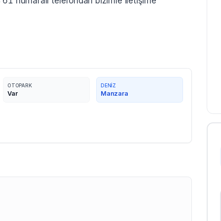
61 numaralı telefondan bizimle iletişime
OTOPARK
DENIZ
Var
Manzara