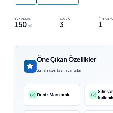
BÜYÜKLÜK
ODA
BANY
150
3
1
m²
Öne Çıkan Özellikler
Bu ilanı özel kılan avantajlar
Sıfır v
Deniz Manzaralı
Kullanı