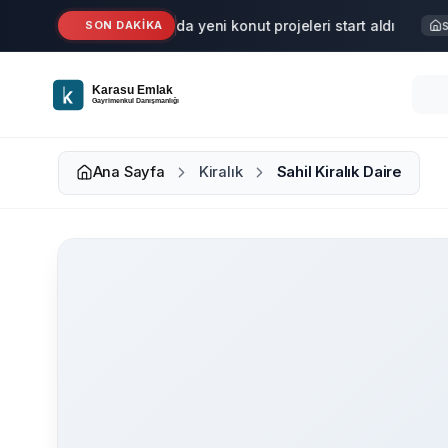
Ana içeriğe geç
Karasu'da yeni konut projeleri start aldı
SON DAKİKA
Haber
Satı
Ana Sayfa
Kiralık
Sahil Kiralık Daire