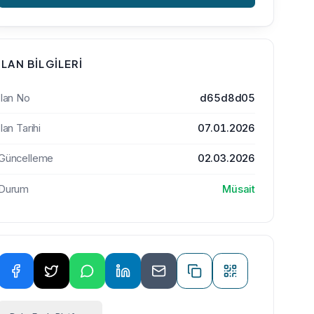
İLAN BILGILERI
İlan No
d65d8d05
İlan Tarihi
07.01.2026
Güncelleme
02.03.2026
Durum
Müsait