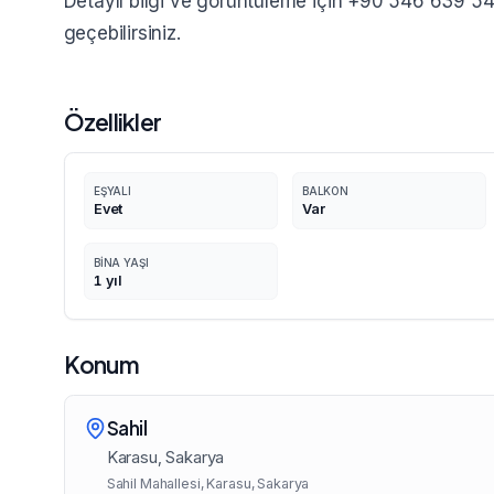
Detaylı bilgi ve görüntüleme için +90 546 639 54 
geçebilirsiniz.
Özellikler
EŞYALI
BALKON
Evet
Var
BINA YAŞI
1
yıl
Konum
Sahil
Karasu
, Sakarya
Sahil Mahallesi, Karasu, Sakarya