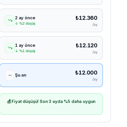
₺
12.360
2 ay önce
↓
%
2
düşüş
/ay
₺
12.120
1 ay önce
↓
%
1
düşüş
/ay
₺
12.000
Şu an
/ay
💰 Fiyat düşüşü! Son 3 ayda %5 daha uygun