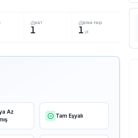
O
KAT
BINA YAŞI
1
1
yıl
eya Az
Tam Eşyalı
lmış