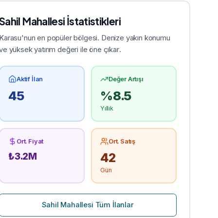
Sahil
Mahallesi İstatistikleri
Karasu'nun en popüler bölgesi. Denize yakın konumu
ve yüksek yatırım değeri ile öne çıkar.
Aktif İlan
Değer Artışı
45
%
8.5
Yıllık
Ort. Fiyat
Ort. Satış
42
₺
3.2
M
Gün
Sahil
Mahallesi Tüm İlanlar