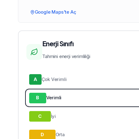
Google Maps'te Aç
Enerji Sınıfı
Tahmini enerji verimliliği
A
Çok Verimli
B
Verimli
C
İyi
D
Orta