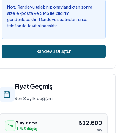
Not:
Randevu talebiniz onaylandıktan sonra
size e-posta ve SMS ile bildirim
gönderilecektir. Randevu saatinden önce
telefon ile teyit alınacaktır.
Randevu Oluştur
Fiyat Geçmişi
Son 3 aylık değişim
₺
12.600
3 ay önce
↓
%
5
düşüş
/ay