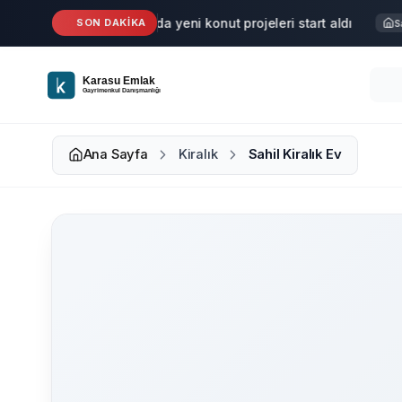
Ana içeriğe geç
Karasu'da yeni konut projeleri start aldı
SON DAKİKA
Haber
Satı
Ana Sayfa
Kiralık
Sahil Kiralık Ev