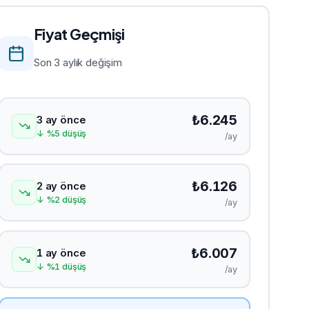
Fiyat Geçmişi
Son 3 aylık değişim
₺
6.245
3 ay önce
↓
%
5
düşüş
/ay
₺
6.126
2 ay önce
↓
%
2
düşüş
/ay
₺
6.007
1 ay önce
↓
%
1
düşüş
/ay