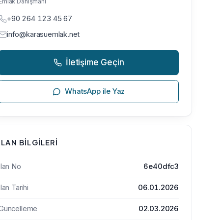
Emlak Danışmanı
+90 264 123 45 67
info@karasuemlak.net
İletişime Geçin
WhatsApp ile Yaz
İLAN BILGILERI
İlan No
6e40dfc3
İlan Tarihi
06.01.2026
Güncelleme
02.03.2026