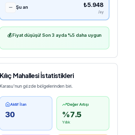
₺
5.948
Şu an
/ay
💰 Fiyat düşüşü! Son 3 ayda %5 daha uygun
Kılıç
Mahallesi İstatistikleri
Karasu'nun gözde bölgelerinden biri.
Aktif İlan
Değer Artışı
30
%
7.5
Yıllık