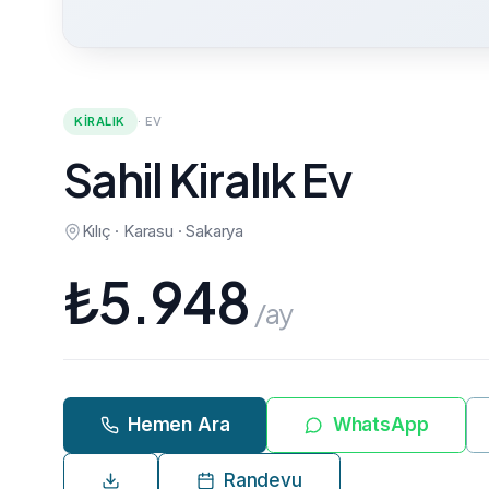
KIRALIK
·
EV
Sahil Kiralık Ev
Kılıç · Karasu · Sakarya
₺
5.948
/ay
Hemen Ara
WhatsApp
Randevu