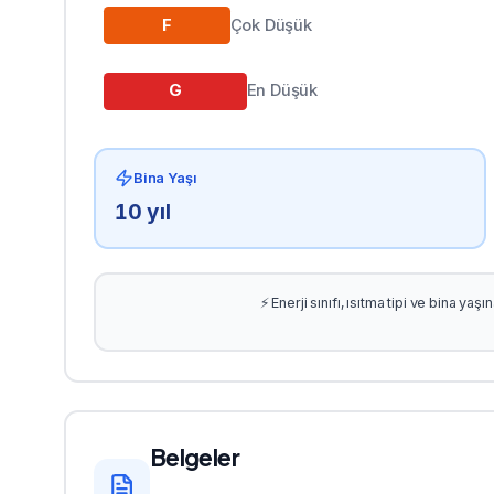
F
Çok Düşük
G
En Düşük
Bina Yaşı
10
yıl
⚡ Enerji sınıfı, ısıtma tipi ve bina ya
Belgeler