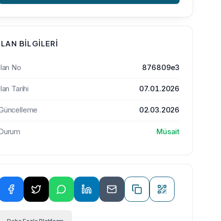
İLAN BILGILERI
İlan No
876809e3
İlan Tarihi
07.01.2026
Güncelleme
02.03.2026
Durum
Müsait