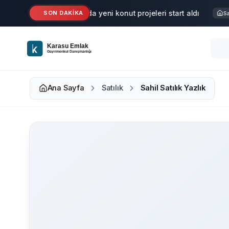
Ana içeriğe geç
Karasu'da yeni konut projeleri start aldı
SON DAKİKA
Haber
Satıl
Ana Sayfa
Satılık
Sahil Satılık Yazlık