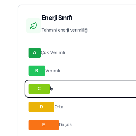
Enerji Sınıfı
Tahmini enerji verimliliği
A
Çok Verimli
B
Verimli
C
İyi
D
Orta
E
Düşük