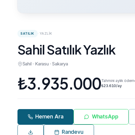
SATILIK
·
YAZLIK
Sahil Satılık Yazlık
Sahil · Karasu · Sakarya
₺
3.935.000
Tahmini aylık ödem
₺
23.610
/ay
Hemen Ara
WhatsApp
Randevu