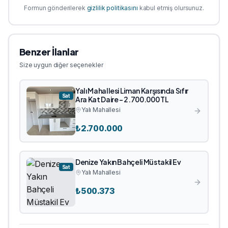
Formun gönderilerek
gizlilik politikasını
kabul etmiş olursunuz.
Benzer İlanlar
Size uygun diğer seçenekler
Yalı Mahallesi Liman Karşısında Sıfır
Sat
Ara Kat Daire - 2.700.000 TL
Yalı Mahallesi
₺
2.700.000
Denize Yakın Bahçeli Müstakil Ev
Sat
Yalı Mahallesi
₺
500.373