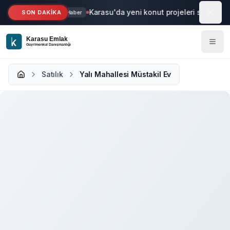
Ana içeriğe geç
Karasu'da yeni konut projeleri start aldı
SON DAKİKA
Haber
Satılık
Yalı Mahallesi Müstakil Ev