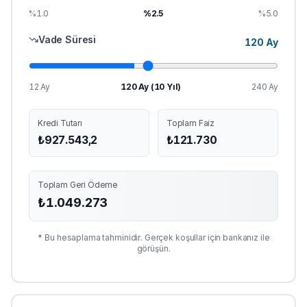
%1.0
%
2.5
%5.0
Vade Süresi
120
Ay
12 Ay
120
Ay (
10
Yıl)
240 Ay
Kredi Tutarı
Toplam Faiz
₺
927.543,2
₺
121.730
Toplam Geri Ödeme
₺
1.049.273
* Bu hesaplama tahminidir. Gerçek koşullar için bankanız ile
görüşün.