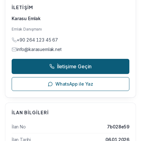
İLETIŞIM
Karasu Emlak
Emlak Danışmanı
+90 264 123 45 67
info@karasuemlak.net
İletişime Geçin
WhatsApp ile Yaz
İLAN BILGILERI
İlan No
7b028e59
İlan Tarihi
06.01.2026