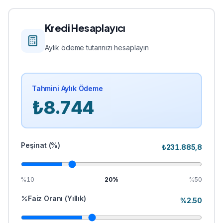
Kredi Hesaplayıcı
Aylık ödeme tutarınızı hesaplayın
Tahmini Aylık Ödeme
₺
8.744
Peşinat (%)
₺
231.885,8
%10
20
%
%50
Faiz Oranı (Yıllık)
%
2.50