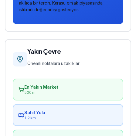
akıllıca bir tercih. Karasu emlak piyasasında
istikrarlı değer artışı gösteriyor.
Yakın Çevre
Önemli noktalara uzaklıklar
En Yakın Market
500 m
Sahil Yolu
1.2 km