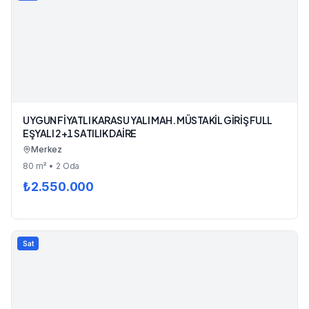
UYGUN FİYATLI KARASU YALI MAH. MÜSTAKİL GİRİŞ FULL
EŞYALI 2+1 SATILIK DAİRE
Merkez
80
m²
• 2 Oda
₺
2.550.000
Sat