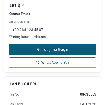
İLETIŞIM
Karasu Emlak
Emlak Danışmanı
+90 264 123 45 67
info@karasuemlak.net
İletişime Geçin
WhatsApp ile Yaz
İLAN BILGILERI
İlan No
68d3dbc5
İlan Tarihi
06.01.2026