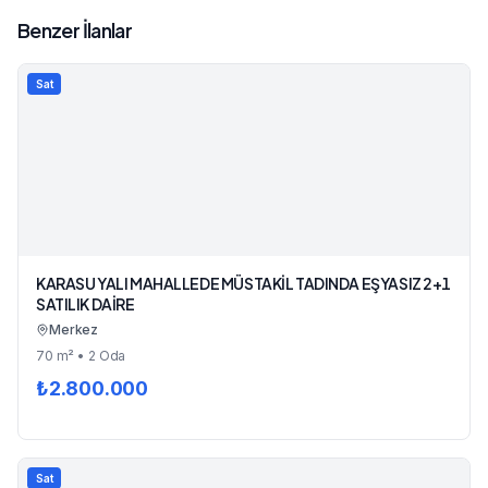
Benzer İlanlar
Sat
KARASU YALI MAHALLEDE MÜSTAKİL TADINDA EŞYASIZ 2+1
SATILIK DAİRE
Merkez
70
m²
• 2 Oda
₺
2.800.000
Sat