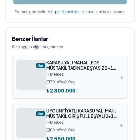
Formun gönderilerek
gizlilik politikasını
kabul etmiş olursunuz.
Benzer İlanlar
Size uygun diğer seçenekler
KARASU YALI MAHALLEDE
Sat
MÜSTAKİL TADINDA EŞYASIZ 2+1
SATILIK DAİRE
Merkez
70
m²
2
Oda
₺
2.800.000
UYGUN FİYATLI KARASU YALI MAH.
Sat
MÜSTAKİL GİRİŞ FULL EŞYALI 2+1
SATILIK DAİRE
Merkez
80
m²
2
Oda
₺
2.550.000