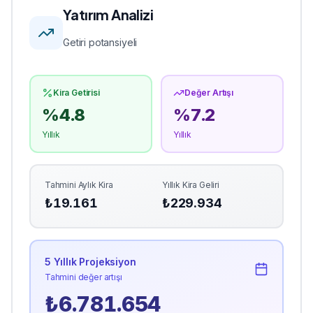
Yatırım Analizi
Getiri potansiyeli
Kira Getirisi
Değer Artışı
%
4.8
%
7.2
Yıllık
Yıllık
Tahmini Aylık Kira
Yıllık Kira Geliri
₺
19.161
₺
229.934
5 Yıllık Projeksiyon
Tahmini değer artışı
₺
6.781.654