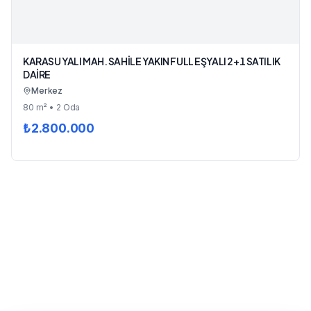
KARASU YALI MAH. SAHİLE YAKIN FULL EŞYALI 2+1 SATILIK
DAİRE
Merkez
80
m²
• 2 Oda
₺
2.800.000