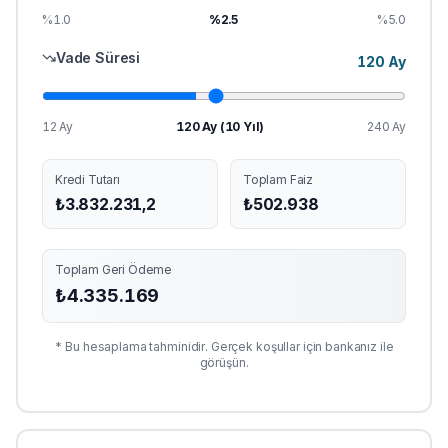
%1.0
%
2.5
%5.0
Vade Süresi
120
Ay
12 Ay
120
Ay (
10
Yıl)
240 Ay
Kredi Tutarı
Toplam Faiz
₺
3.832.231,2
₺
502.938
Toplam Geri Ödeme
₺
4.335.169
* Bu hesaplama tahminidir. Gerçek koşullar için bankanız ile
görüşün.