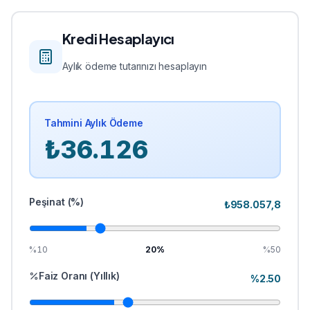
Kredi Hesaplayıcı
Aylık ödeme tutarınızı hesaplayın
Tahmini Aylık Ödeme
₺
36.126
Peşinat (%)
₺
958.057,8
%10
20
%
%50
Faiz Oranı (Yıllık)
%
2.50