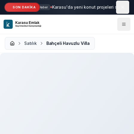
Ana içeriğe geç
Karasu'da yeni konut projeleri start aldı
SON DAKİKA
Haber
Satılık
Bahçeli Havuzlu Villa