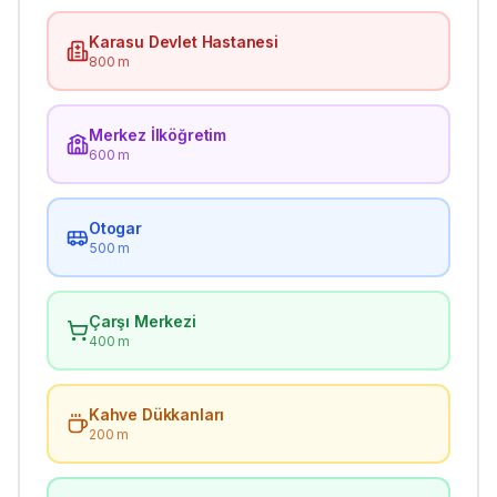
Karasu Devlet Hastanesi
800 m
Merkez İlköğretim
600 m
Otogar
500 m
Çarşı Merkezi
400 m
Kahve Dükkanları
200 m