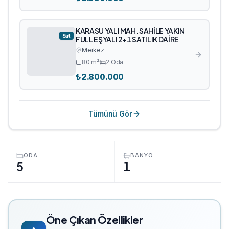
KARASU YALI MAH. SAHİLE YAKIN
Sat
FULL EŞYALI 2+1 SATILIK DAİRE
Merkez
80
m²
2
Oda
₺
2.800.000
Tümünü Gör
ODA
BANYO
5
1
Öne Çıkan Özellikler