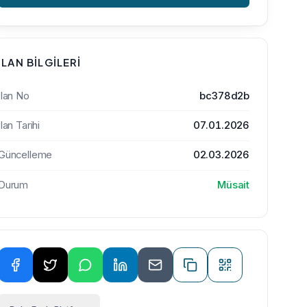
İLAN BILGILERI
İlan No
bc378d2b
İlan Tarihi
07.01.2026
Güncelleme
02.03.2026
Durum
Müsait