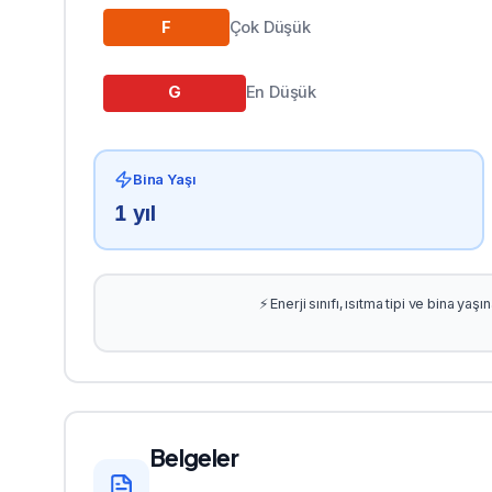
F
Çok Düşük
G
En Düşük
Bina Yaşı
1
yıl
⚡ Enerji sınıfı, ısıtma tipi ve bina ya
Belgeler