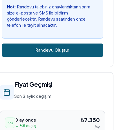
Not:
Randevu talebiniz onaylandıktan sonra
size e-posta ve SMS ile bildirim
gönderilecektir. Randevu saatinden önce
telefon ile teyit alınacaktır.
Randevu Oluştur
Fiyat Geçmişi
Son 3 aylık değişim
₺
7.350
3 ay önce
↓
%
5
düşüş
/ay