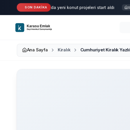
Ana içeriğe geç
Karasu'da yeni konut projeleri start aldı
SON DAKİKA
Haber
Satı
Ana Sayfa
Kiralık
Cumhuriyet Kiralık Yazlı