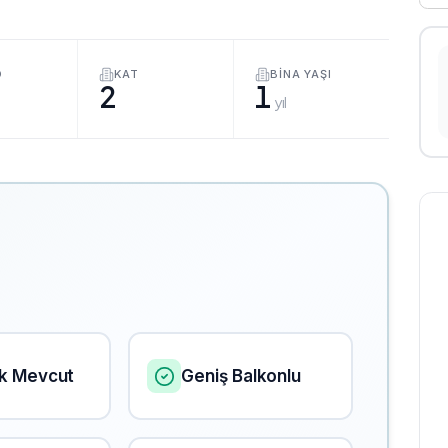
O
KAT
BINA YAŞI
2
1
yıl
k Mevcut
Geniş Balkonlu