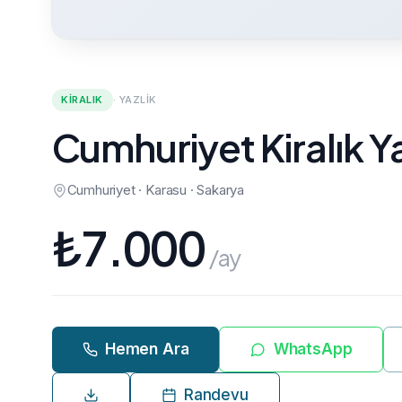
KIRALIK
·
YAZLIK
Cumhuriyet Kiralık Ya
Cumhuriyet · Karasu · Sakarya
₺
7.000
/ay
Hemen Ara
WhatsApp
Randevu