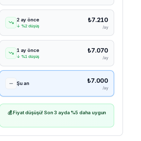
₺
7.210
2 ay önce
↓
%
2
düşüş
/ay
₺
7.070
1 ay önce
↓
%
1
düşüş
/ay
₺
7.000
Şu an
/ay
💰 Fiyat düşüşü! Son 3 ayda %5 daha uygun