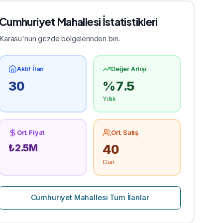
Cumhuriyet
Mahallesi İstatistikleri
Karasu'nun gözde bölgelerinden biri.
Aktif İlan
Değer Artışı
30
%
7.5
Yıllık
Ort. Fiyat
Ort. Satış
40
₺
2.5
M
Gün
Cumhuriyet
Mahallesi Tüm İlanlar