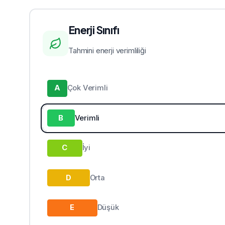
Enerji Sınıfı
Tahmini enerji verimliliği
A
Çok Verimli
B
Verimli
C
İyi
D
Orta
E
Düşük