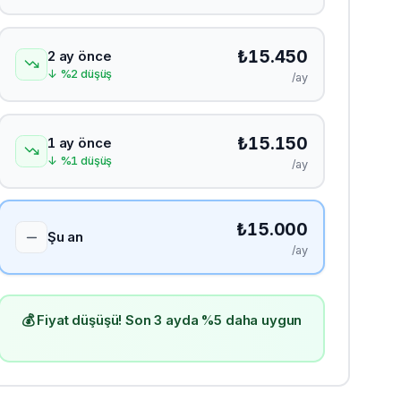
₺
15.450
2 ay önce
↓
%
2
düşüş
/ay
₺
15.150
1 ay önce
↓
%
1
düşüş
/ay
₺
15.000
Şu an
/ay
💰 Fiyat düşüşü! Son 3 ayda %5 daha uygun