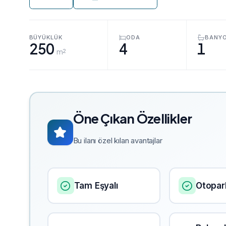
BÜYÜKLÜK
ODA
BANY
250
4
1
m²
Öne Çıkan Özellikler
Bu ilanı özel kılan avantajlar
Tam Eşyalı
Otopar