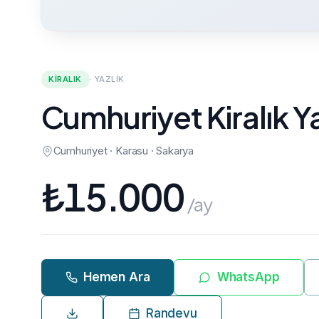
KIRALIK
·
YAZLIK
Cumhuriyet Kiralık Ya
Cumhuriyet · Karasu · Sakarya
₺
15.000
/ay
Hemen Ara
WhatsApp
Randevu