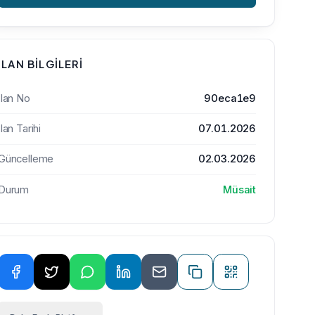
İLAN BILGILERI
İlan No
90eca1e9
İlan Tarihi
07.01.2026
Güncelleme
02.03.2026
Durum
Müsait