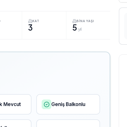
O
KAT
BINA YAŞI
3
5
yıl
k Mevcut
Geniş Balkonlu