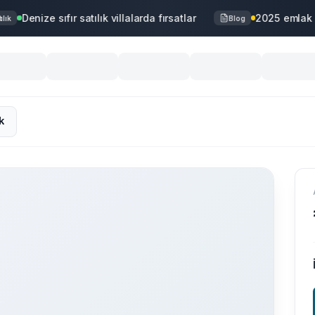
Denize sıfır satılık villalarda fırsatlar
2025 emlak p
ık
Blog
k