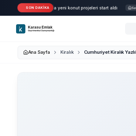
Ana içeriğe geç
Karasu'da yeni konut projeleri start aldı
SON DAKİKA
Haber
Satıl
Ana Sayfa
Kiralık
Cumhuriyet Kiralık Yazlı