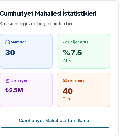
Cumhuriyet
Mahallesi İstatistikleri
Karasu'nun gözde bölgelerinden biri.
Aktif İlan
Değer Artışı
30
%
7.5
Yıllık
Ort. Fiyat
Ort. Satış
40
₺
2.5
M
Gün
Cumhuriyet
Mahallesi Tüm İlanlar