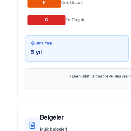
F
Çok Düşük
G
En Düşük
Bina Yaşı
5
yıl
⚡ Enerji sınıfı, ısıtma tipi ve bina ya
Belgeler
Mülk belgeleri