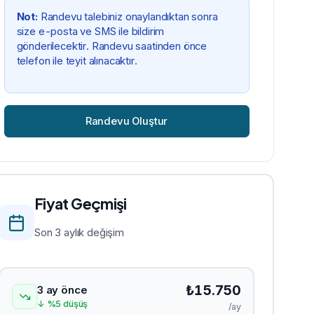
Not:
Randevu talebiniz onaylandıktan sonra
size e-posta ve SMS ile bildirim
gönderilecektir. Randevu saatinden önce
telefon ile teyit alınacaktır.
Randevu Oluştur
Fiyat Geçmişi
Son 3 aylık değişim
₺
15.750
3 ay önce
↓
%
5
düşüş
/ay